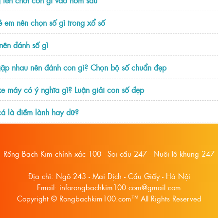
ẻ em nên chọn số gì trong xổ số
nên đánh số gì
ặp nhau nên đánh con gì? Chọn bộ số chuẩn đẹp
e máy có ý nghĩa gì? Luận giải con số đẹp
cá là điềm lành hay dữ?
Rồng Bạch Kim chính xác 100 - Soi cầu 247 - Nuôi lô khung 247
Địa chỉ: Ngõ 243 - Mai Dịch - Cầu Giấy - Hà Nội
Email: inforongbachkim100.com@gmail.com
Copyright © Rongbachkim100.com™ All Rights Reserved