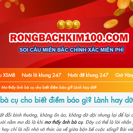
ầu XSMB
Nuôi lô khung 247
Nuôi đề khung 247
Giờ Vàn
›
Mơ thấy ảnh bà cụ cho biết điềm báo gì? Lành hay dữ?
bà cụ cho biết điềm báo gì? Lành hay d
t đỗi bình thường, không ồn ào, không dữ dội nhưng lại để lại 
ười nằm mơ đó là khi
mơ thấy ảnh bà cụ
. Đây có thể là lời nhắn 
 hay chỉ là nỗi nhớ vô thức ùa về giữa bộn bề cuộc sống? Bài viế