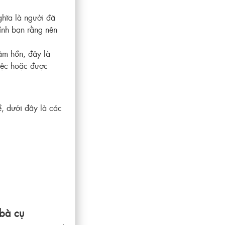
hĩa là người đã
tỉnh bạn rằng nên
âm hồn, đây là
iệc hoặc được
ề, dưới đây là các
bà cụ