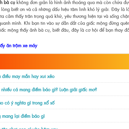
h bà cụ
không đơn giản là hình ảnh thoáng qua mà còn chứa đự
, lòng biết ơn và cả những dấu hiệu tâm linh khó lý giải. Đây là l
ta cảm thấy trân trọng quá khứ, yêu thương hiện tại và sống ch
quanh mình. Khi bạn tin vào sự dẫn dắt của giấc mộng đừng quên
iấc mộng thấy ảnh bà cụ, biết đâu, đây là cơ hội để bạn thay đổ
ấy ăn trộm xe máy
à điều may mắn hay xui xẻo
 nhiều cá mang điềm báo gì? Luận giải giấc mơ?
 có ý nghĩa gì trong xổ số
 mang lại điềm báo gì
 tên chơi con gì vào hôm sau