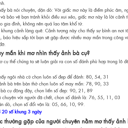
ành.
y bà nói chuyện, dặn dò: Với giấc mơ này là điềm phúc âm, ng
và bảo vệ bạn tránh khỏi điều xui xẻo, giấc mơ này là lời cảnh 
ho gia đình, không nên quá lao tâm khổ tứ.
 khung cảnh làng quê: Cảnh tượng này cho thấy sự bình an nơi t
, báo hiệu sắp tới bạn sẽ gặp được nhiều may mắn trong công v
 đỡ.
y mắn khi mơ nhìn thấy ảnh bà cụ?
ơ cụ thể chúng ta sẽ luận giải ra con số đánh phù hợp trong lô đ
ấy ngôi nhà cũ chọn luôn số đẹp để đánh: 80, 54, 31
nh bà trên bàn thờ chọn luôn số may mắn: 78, 90, 33
bà cụ động đậy, chọn liền số đẹp: 90, 21, 89
 chuyện với người đã chết, chọn số đánh là: 76, 55, 11, 03
n dò, chọn số đổi vận là: 05, 66, 10, 99.
 20 số khung 3 ngày
 thường gặp của người chuyên nằm mơ thấy ảnh 