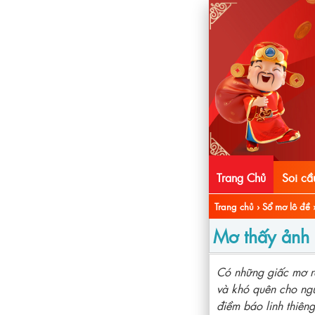
Trang Chủ
Soi c
Trang chủ
›
Sổ mơ lô đề
Mơ thấy ảnh 
Có những giấc mơ rấ
và khó quên cho ng
điềm báo linh thiêng