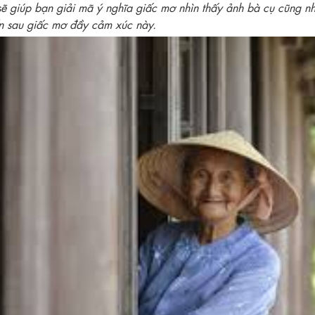
ẽ giúp bạn giải mã ý nghĩa giấc mơ nhìn thấy ảnh bà cụ cũng n
n sau giấc mơ đầy cảm xúc này.