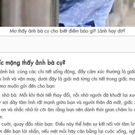
Mơ thấy ảnh bà cụ cho biết điềm báo gì? Lành hay dữ?
ấc mộng thấy ảnh bà cụ?
ảnh bà cùng các chi tiết sống động, đầy cảm xúc thường là gi
m linh và vận may, dưới đây là giải mã từng chi tiết trong giấc 
 mơ muốn gửi đến cho bạn:
 nhớ bà: Mỗi khi thời tiết thay đổi, nỗi nhớ người đã khuất lại xu
y sợi dây tâm linh rất mạnh giữa bạn và người thân đã mất, giấc
ết ơn và nhắc nhở từ cõi âm rằng bạn nên dành thời gian chăm lo
ơn.
cười, quay đầu nhìn bạn: Điều này thể hiện sự kết nối với tâm lin
 đến bạn lời nhắn, nếu mệt mỏi hãy cân bằng lại cuộc sống, ngh