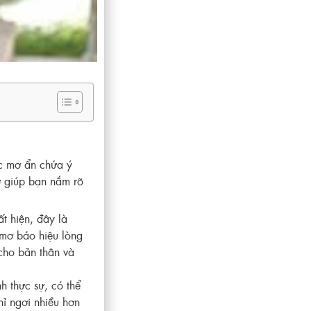
ấc mơ ẩn chứa ý
mơ giúp bạn nắm rõ
ất hiện, đây là
 mơ báo hiệu lòng
 cho bản thân và
h thực sự, có thể
ỉ ngơi nhiều hơn