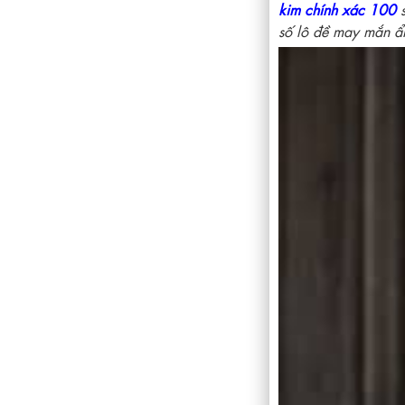
kim chính xác 100
s
số lô đề may mắn ẩ