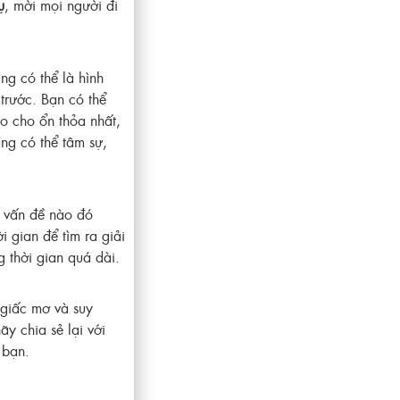
ụ
, mời mọi người đi
ng có thể là hình
trước. Bạn có thể
ao cho ổn thỏa nhất,
ắng có thể tâm sự,
 vấn đề nào đó
 gian để tìm ra giải
 thời gian quá dài.
g giấc mơ và suy
y chia sẻ lại với
 bạn.