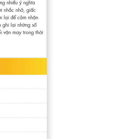
ng nhiều ý nghĩa
ời nhắc nhở, giấc
ậm lại để cảm nhận
 ghi lại những số
i vận may trong thời