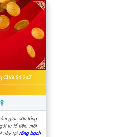
g CHốt Số 247
ữ?
cảm giác sâu lắng
gửi từ tổ tiên, một
t này tại
rồng bạch