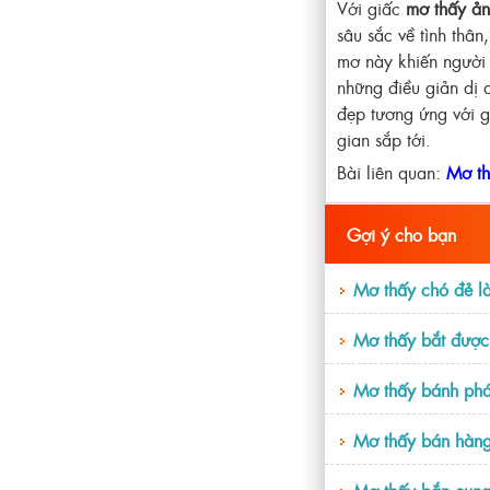
Với giấc
mơ thấy ản
sâu sắc về tình thân
mơ này khiến người 
những điều giản dị 
đẹp tương ứng với g
gian sắp tới.
Bài liên quan:
Mơ th
Gợi ý cho bạn
Mơ thấy chó đẻ l
Mơ thấy bắt được
Mơ thấy bánh pháo
Mơ thấy bán hàng
Mơ thấy bắn cung