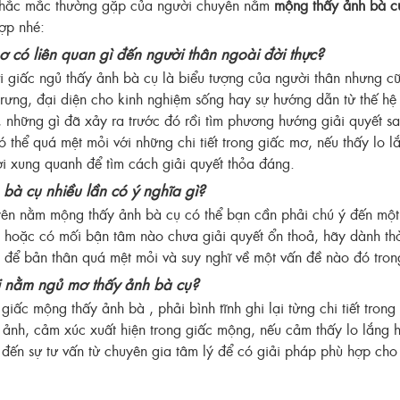
thắc mắc thường gặp của người chuyên nằm
mộng thấy ảnh bà c
hợp nhé:
 có liên quan gì đến người thân ngoài đời thực?
ới giấc ngủ thấy ảnh bà cụ là biểu tượng của người thân nhưng cũ
trưng, đại diện cho kinh nghiệm sống hay sự hướng dẫn từ thế hệ 
, những gì đã xảy ra trước đó rồi tìm phương hướng giải quyết s
có thể quá mệt mỏi với những chi tiết trong giấc mơ, nếu thấy lo l
ời xung quanh để tìm cách giải quyết thỏa đáng.
bà cụ nhiều lần có ý nghĩa gì?
ên nằm mộng thấy ảnh bà cụ có thể bạn cần phải chú ý đến một
 hoặc có mối bận tâm nào chưa giải quyết ổn thoả, hãy dành thời
 để bản thân quá mệt mỏi và suy nghĩ về một vấn đề nào đó trong
i nằm ngủ mơ thấy ảnh bà cụ?
giấc mộng thấy ảnh bà , phải bình tĩnh ghi lại từng chi tiết tron
ảnh, cảm xúc xuất hiện trong giấc mộng, nếu cảm thấy lo lắng hã
 đến sự tư vấn từ chuyên gia tâm lý để có giải pháp phù hợp cho