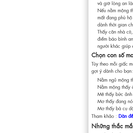
và giữ lòng an l
Nếu nằm mộng thấ
mất đang phù hộ 
dành thời gian c
Thấy căn nhà cũ,
điềm báo bình an
người khác giúp
Chọn con số ma
Tùy theo mỗi giấc m
gợi ý dành cho bạn:
Nằm ngủ mộng th
Nằm mộng thấy ả
Mê thấy bức ảnh 
Mơ thấy đang nói
Mơ thấy bà cụ dặ
Tham khảo :
Dàn đề
Những thắc mắc