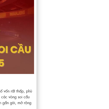
ố vốn rất thấp, phù
a các vòng soi cầu
ên gần gũi, mở rộng