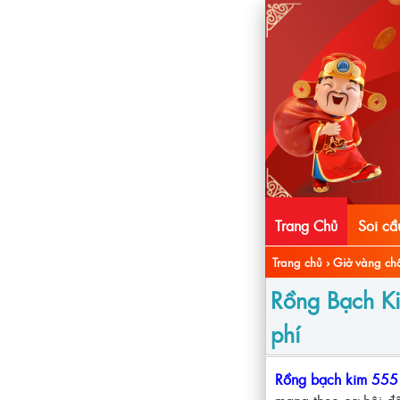
Trang Chủ
Soi c
Trang chủ
›
Giờ vàng chố
Rồng Bạch Ki
phí
Rồng bạch kim 555