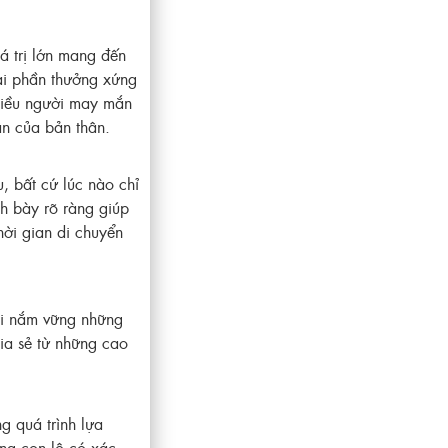
á trị lớn mang đến
lại phần thưởng xứng
nhiều người may mắn
ận của bản thân.
u, bất cứ lúc nào chỉ
ình bày rõ ràng giúp
hời gian di chuyển
ải nắm vững những
ia sẻ từ những cao
g quá trình lựa
ng con lô có xác