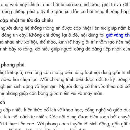
ang web này chính là nơi hội tụ của sự chính xác, giải trí và kế
dùng những phút giây thư giãn xen lẫn cơ hội trúng thưởng hấp
ập nhật tin tức đa chiều
gười dùng hệ thống thông tin được cập nhật liên tục giúp nắm b
à đáng tin cậy. Không chỉ dừng lại ở đó, nội dung tại
giờ vàng ch
ác nhau như xã hội, thể thao, kinh tế hay giải trí nhằm tạo nên m
trình bày rõ ràng, dễ hiểu giúp người dùng dễ dàng tiếp nhận cũng
.
í phong phú
hật kết quả, nền tảng còn mang đến hàng loạt nội dung giải trí 
ideo hài chọn lọc. Mỗi chương trình đều được đầu tư kỹ lưỡng 
 nghiệm sinh động và trọn vẹn. Người dùng có thể vừa theo dõi x
nhẹ nhàng giúp cân bằng giữa niềm vui và may mắn.
ích
g cấp nhiều kiến thức bổ ích về khoa học, công nghệ và giáo dụ
hữu ích một cách tự nhiên. Các nội dung được biên soạn bởi chu
 trị thực tiễn cao. Với phong cách truyền tải sinh động, gần gũi