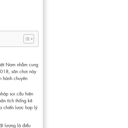
 Việt Nam nhằm cung
2018, sân chơi này
ận hành chuyên
háp soi cầu hiện
ân tích thống kê
a chiến lược hợp lý.
ất lượng là điều