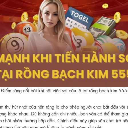
Điểm sáng nổi bật khi hội viên soi cầu lô tại rồng bạch kim 555
m thu hút nhất của nền tảng là cho phép người chơi bắt đầu với s
ượng khác nhau. Dù không cần chi nhiều, bạn vẫn có thể tham gi
 cơ hội nhận thưởng hấp dẫn. Chính điều này giúp sân chơi trở n
i cùng thử vận may mà không lo gánh nặng chi phí.