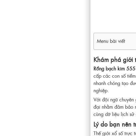
Menu bài viết
Khám phá giới 
Rồng bạch kim 555
cấp các con số tiề
nhanh chóng tạo đượ
nghiệp.
Với đội ngũ chuyên 
đại nhằm đảm bảo m
cùng dữ liệu lịch sử
Lý do bạn nên 
Thế giới xổ số trực 