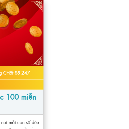
g CHốt Số 247
ác 100 miễn
 nơi mỗi con số đều