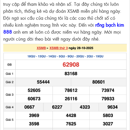
truy cập để tham khảo và nhận số. Tại đây chúng tôi luôn
phân tích, thống kê và dự đoán XSMB miễn phí hàng ngày.
Đội ngũ soi cầu của chúng tôi là các cao thủ chốt số có
nhiều kinh nghiệm trong lĩnh vức này. Đến với
rồng bạch kim
888
anh em sẽ luôn có được niềm vui hàng ngày. Mời mọi
người cùng dõi theo bài viết ngay dưới đây nhé.