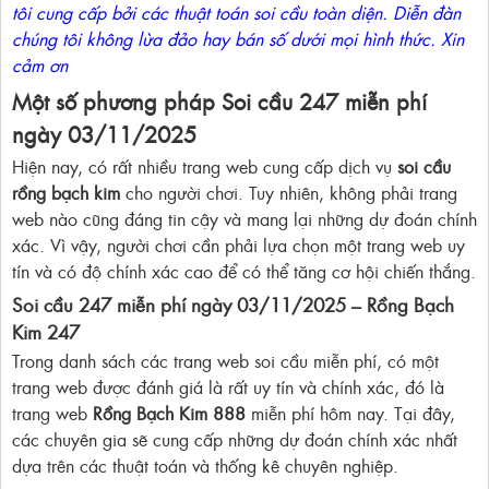
tôi cung cấp bởi các thuật toán soi cầu toàn diện. Diễn đàn
chúng tôi không lừa đảo hay bán số dưới mọi hình thức. Xin
cảm ơn
Một số phương pháp Soi cầu 247 miễn phí
ngày 03/11/2025
Hiện nay, có rất nhiều trang web cung cấp dịch vụ
soi cầu
rồng bạch kim
cho người chơi. Tuy nhiên, không phải trang
web nào cũng đáng tin cậy và mang lại những dự đoán chính
xác. Vì vậy, người chơi cần phải lựa chọn một trang web uy
tín và có độ chính xác cao để có thể tăng cơ hội chiến thắng.
Soi cầu 247 miễn phí ngày 03/11/2025
– Rồng Bạch
Kim 247
Trong danh sách các trang web soi cầu miễn phí, có một
trang web được đánh giá là rất uy tín và chính xác, đó là
trang web
Rồng Bạch Kim 888
miễn phí hôm nay. Tại đây,
các chuyên gia sẽ cung cấp những dự đoán chính xác nhất
dựa trên các thuật toán và thống kê chuyên nghiệp.