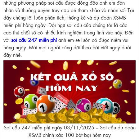
những phương pháp soi cầu được đông đảo anh em đón
nhận và thường xuyên truy cập để tham khảo và nhận số. Tại
đây chúng tôi luôn phân tích, thống kê và dự đoán XSMB
miễn phí hàng ngày. Đội ngũ soi cầu của chúng tôi là các
cao thủ chốt số có nhiều kinh nghiệm trong lĩnh vức này. Đến
với
soi cầu 247 miễn phí
anh em sẽ luôn có được niềm vui
hàng ngày. Mời mọi người cùng dõi theo bài viết ngay dưới
đây nhé.
Soi cầu 247 miễn phí ngày 03/11/2025 – Soi cầu dự đoán
XSMB chính xác 100 bất bại hôm nay