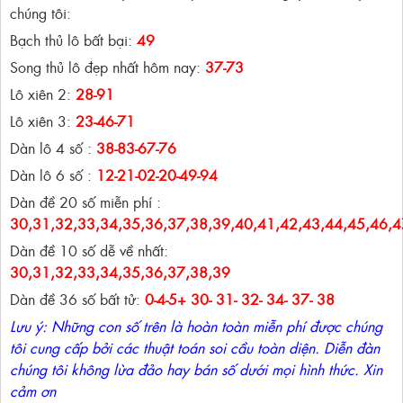
chúng tôi:
Bạch thủ lô bất bại:
49
Song thủ lô đẹp nhất hôm nay:
37-73
Lô xiên 2:
28-91
Lô xiên 3:
23-46-71
Dàn lô 4 số :
38-83-67-76
Dàn lô 6 số :
12-21-02-20-49-94
Dàn đề 20 số miễn phí :
30,31,32,33,34,35,36,37,38,39,40,41,42,43,44,45,46,4
Dàn đề 10 số dễ về nhất:
30,31,32,33,34,35,36,37,38,39
Dàn đề 36 số bất tử:
0-4-5+ 30- 31- 32- 34- 37- 38
Lưu ý: Những con số trên là hoàn toàn miễn phí được chúng
tôi cung cấp bởi các thuật toán soi cầu toàn diện. Diễn đàn
chúng tôi không lừa đảo hay bán số dưới mọi hình thức. Xin
cảm ơn