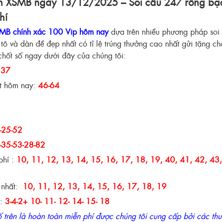
n XSMB ngày 13/12/2025 – Soi cầu 247 rồng bạc
hí
SMB chính xác 100 Vip hôm nay
dựa trên nhiều phương pháp soi
tô và dàn đề đẹp nhất có tỉ lệ trúng thưởng cao nhất gửi tặng ch
hốt số ngay dưới đây của chúng tôi:
:
37
ất hôm nay:
46-64
-25-52
-35-53-28-82
hí :
10, 11, 12, 13, 14, 15, 16, 17, 18, 19, 40, 41, 42, 43,
 nhất:
10, 11, 12, 13, 14, 15, 16, 17, 18, 19
ử:
3-4-2+ 10- 11- 12- 14- 15- 18
 trên là hoàn toàn miễn phí được chúng tôi cung cấp bởi các thu