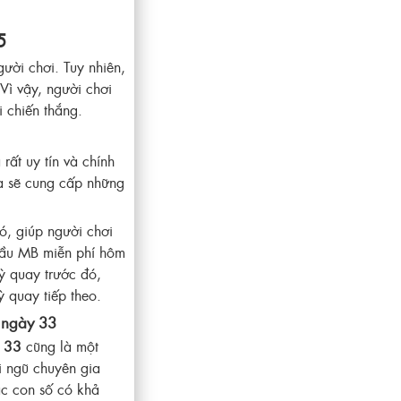
5
ười chơi. Tuy nhiên,
Vì vậy, người chơi
 chiến thắng.
rất uy tín và chính
a sẽ cung cấp những
ó, giúp người chơi
 cầu MB miễn phí hôm
kỳ quay trước đó,
 quay tiếp theo.
 ngày 33
y 33
cũng là một
i ngũ chuyên gia
ác con số có khả