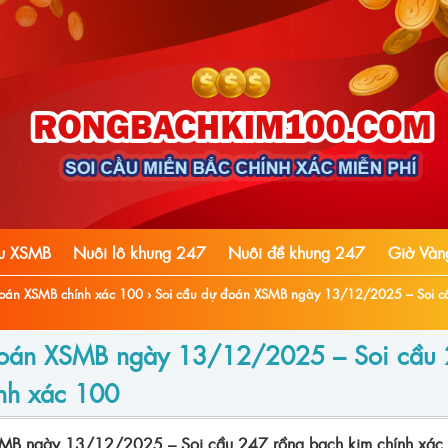
ầu XSMB
Nuôi lô khung 247
Nuôi đề khung 247
Giờ Vàn
đoán XSMB chính xác 100
›
Soi cầu dự đoán XSMB ngày 13/12/2025 – Soi c
đoán XSMB ngày 13/12/2025 – Soi cầu 
nh xác 100
SMB ngày 13/12/2025 – Soi cầu 247 rồng bạch kim chính xác