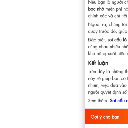
Nếu bạn là người ch
bạc nhớ
miễn phí hô
chính xác và chi tiế
Ngoài ra, chúng tôi
quay trước đó, giúp
Đặc biệt,
soi cầu l
cùng nhau nhiều nhấ
khả năng xuất hiện 
Kết luận
Trên đây là những t
này sẽ giúp bạn có 
nhiên, việc dựa vào
người quyết định số
Xem thêm
:
Soi cầu
Gợi ý cho bạn