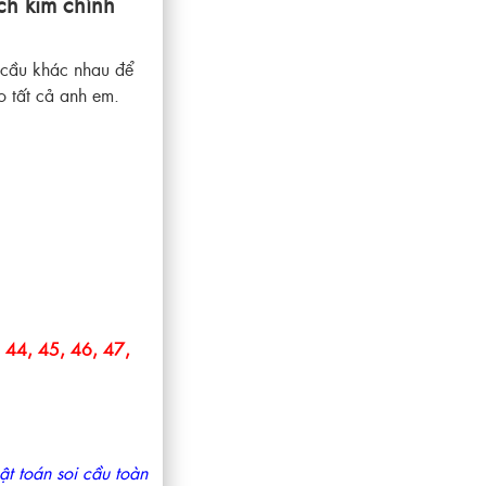
h kim chính
 cầu khác nhau để
o tất cả anh em.
 44, 45, 46, 47,
ật toán soi cầu toàn