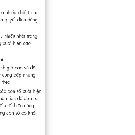
n nhiều nhất trong
ra quyết định đúng
u nhiều nhất trong
g xuất hiện cao
hí
nh giá cao về độ
ày cung cấp những
 theo.
ác con số xuất hiện
hân tích để đưa ra
ố xuất hiện cùng
ững con số có khả