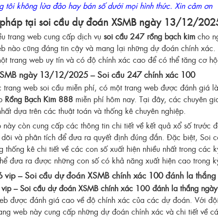
g tôi không lừa đảo hay bán số dưới mọi hình thức. Xin cảm ơn
 pháp tại soi cầu dự đoán XSMB ngày 13/12/202
iều trang web cung cấp dịch vụ
soi cầu 247 rồng bạch kim
cho ng
b nào cũng đáng tin cậy và mang lại những dự đoán chính xác. 
ột trang web uy tín và có độ chính xác cao để có thể tăng cơ hội
XSMB ngày 13/12/2025 – Soi cầu 247 chính xác 100
 trang web soi cầu miễn phí, có một trang web được đánh giá là 
b
Rồng Bạch Kim 888
miễn phí hôm nay. Tại đây, các chuyên gi
hất dựa trên các thuật toán và thống kê chuyên nghiệp.
này còn cung cấp các thông tin chi tiết về kết quả xổ số trước đ
 dõi và phân tích để đưa ra quyết định đúng đắn. Đặc biệt, Soi
 thống kê chi tiết về các con số xuất hiện nhiều nhất trong các 
thể đưa ra được những con số có khả năng xuất hiện cao trong kỳ
 vip – Soi cầu dự đoán XSMB chính xác 100 đánh la thắng
vip – Soi cầu dự đoán XSMB chính xác 100 đánh la thắng ngà
eb được đánh giá cao về độ chính xác của các dự đoán. Với độ
rang web này cung cấp những dự đoán chính xác và chi tiết về c