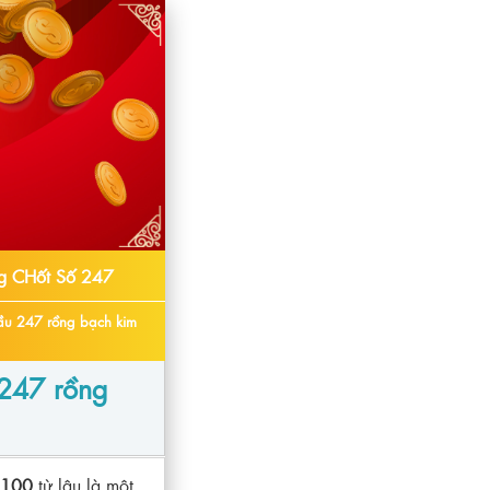
g CHốt Số 247
ầu 247 rồng bạch kim
247 rồng
 100
từ lâu là một