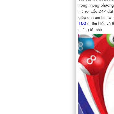
trong những phương
thủ soi cầu 247 đặt
giúp anh em tìm ra
100
đi tìm hiểu và 
chúng tôi nhé.