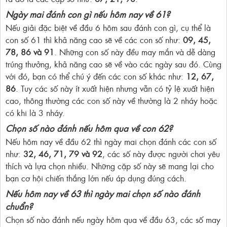
Ngày mai đánh con gì nếu hôm nay về 61?
Nếu giải đặc biệt
về đầu 6 hôm sau đánh con gì, cụ thể là
con số 61 thì khả năng cao sẽ về các con số như:
09, 45,
78, 86 và 91
. Những con số này đều may mắn và dễ dàng
trúng thưởng, khả năng cao sẽ về vào các ngày sau đó. Cùng
với đó, bạn có thể chú ý đến các con số khác như:
12, 67,
86
. Tuy các số này ít xuất hiện nhưng vẫn có tỷ lệ xuất hiện
cao, thông thường các con số này về thường là 2 nháy hoặc
có khi là 3 nháy.
Chọn số nào đánh nếu hôm qua về con 62?
Nếu hôm nay về đầu 62 thì ngày mai chọn đánh các con số
như:
32, 46, 71, 79 và 92
, các số này được người chơi yêu
thích và lựa chọn nhiều. Những cặp số này sẽ mang lại cho
bạn cơ hội chiến thắng lớn nếu áp dụng đúng cách.
Nếu hôm nay về 63 thì ngày mai chọn số nào đánh
chuẩn?
Chọn số nào đánh nếu ngày hôm qua về đầu 63, các số may