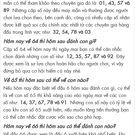
mắn có thể tham khảo theo chuyên gia đó là:
01, 43, 57 và
89
. Những cặp số này đều may mắn và thường được người
chơi lựa chọn theo, bên cạnh đó, cũng có nhiều cặp số nhận
được kết quả soi cầu chính xác nhất từ ​​các chuyên gia hàng
đầu trong lĩnh vực như:
32, 54, 78 và 03
Hôm nay về 64 thì hôm sau đánh con gì?
Cặp số 64 về hôm nay thì ngày mai bạn có thể cân nhắc
chọn đánh những con số như:
12, 35, 57, 87 và 92
. Đây
được xem là sự lựa chọn hoàn hảo cho người chơi, vì vậy
đừng bỏ qua cơ hội hiếm có này nhé.
Về 65 thì hôm sau có thể về con nào?
Nếu hôm nay đặc biệt về đầu 6 hôm sau đánh con gì, cụ thể
là về con số 65 thì khả năng cao vào ngày mai về các con
số như:
14, 37, 67, 78 và 91
. Những con số này có tỷ lệ về
cao khi con số 65 xuất hiện, nếu muốn tăng tiền thưởng bạn
có thể cân nhắc đặt cược vốn sao cho phù hợp.
Hôm nay về 66 thì hôm sau có thể đánh con nào?
Về đầu 66 được xem là đầu 6 xuất hiện khá phổ biến, khi