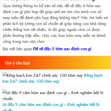
Qua những thông tin kể trên về việc đề về đầu 6 hôm sau
đánh con gì phù hợp đã giúp anh em tìm cho mình con số
may mắn để đánh phù hợp đúng không nào? Việc tìm hiểu và
phân tích kỹ lưỡng con số chuẩn sẽ giúp nâng cao khả năng
chiến thắng hơn rất nhiều, từ đó giúp người chơi có được
phần thưởng hấp dẫn, chúc các bạn luôn may mắn và thành
công trong mọi ván chơi.
Bài viết liên quan:
Đề về đầu 5 hôm sau đánh con gì
Gợi ý cho bạn
Rồng bạch
kim 247 chính xác 100 hôm nay
Lô đầu 9 câm hôm sau đánh con gì – Kinh nghiệm bắt lô
chuẩn