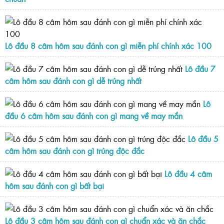
Lô đầu 8 câm hôm sau đánh con gì miễn phí chính xác 100
Lô đầu 7
câm hôm sau đánh con gì dễ trúng nhất
Lô
đầu 6 câm hôm sau đánh con gì mang về may mắn
Lô đầu 5
câm hôm sau đánh con gì trúng độc đắc
Lô đầu 4 câm
hôm sau đánh con gì bất bại
Lô đầu 3 câm hôm sau đánh con gì chuẩn xác và ăn chắc