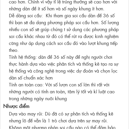
cao hơn. Chính vì vậy tỉ lệ trúng thưởng sẽ cao hơn với
những dàn đề ít số hơn và số ngày khung ít hơn.
Dễ dàng soi cầu: Khi tham gia soi cầu dàn đề 36 số
thì bạn sẽ đa dạng phương pháp soi cầu hơn. Số lượng
nhiều con số sẽ giúp chúng t sử dụng các phương pháp
soi cầu khác nhau từ đó có thể rút ra được kinh nghiệm
cũng như áp dụng cách soi cầu đó vào lượt khung tiếp
theo.
Tính hệ thống: dàn đề 36 số này đề nghị người chơi
thực hành dựa vào việc phân tích và thống kê tạo ra sự
hệ thống và công nghệ trong việc dự đoán và chọn lọc
dàn số chuẩn xác hơn
Tính an toàn cao: Với số lượn con số lớn thì rất với
những người có tính an toàn, tâm lý tốt và kỉ luật cao
trong những ngày nuôi khung
Nhược điểm
Dựa vào may rủi: Dù đã có sự phân tích và thống kê
nhưng lô đề vẫn là 1 trò chơi dựa trên sự may rủi.
Không một phương pháp soi cầu nào có thể đảm bảo