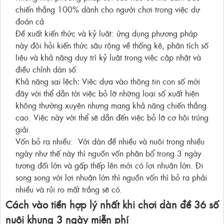
chiến thắng 100% dành cho người chơi trong việc dự
đoán cả
Đề xuất kiến thức và kỷ luật: ứng dụng phương pháp
này đòi hỏi kiến thức sâu rộng về thống kê, phân tích số
liệu và khả năng duy trì kỷ luật trong việc cập nhật và
điều chỉnh dàn số.
Khả năng sai
lệch
:
Việc dựa vào thông tin con số mới
đây với thể dẫn tới việc bỏ lỡ những loại số xuất hiện
không thường xuyên nhưng mang khả năng chiến thắng
cao. Việc này với thể sẽ dẫn đến việc bỏ lỡ cơ hội trúng
giải.
Vốn bỏ ra nhiều: Với dàn đề nhiều và nuôi trong nhiều
ngày như thế này thì nguồn vốn phân bổ trong 3 ngày
tương đối lớn và gấp thếp lên mới có lợi nhuận lớn. Đi
song song với lợi nhuận lớn thì nguồn vốn thì bỏ ra phải
nhiều và rủi ro mất trắng sẽ có.
Cách vào tiền hợp lý nhất khi chơi dàn đề 36 số
nuôi khung 3 ngày miễn phí