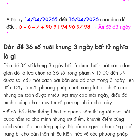
1
• Ngày
14/04/20265
đến
16/04/2026
nuôi dàn đề :
đầu
: 5 – 6 – 7 + 90 91 94 96 97 98
→
Ăn đề 63 ngày
1
Dàn đề 36 số nuôi khung 3 ngày bất tử nghĩa
là gì
Dàn đề 36 số khung 3 ngày bất tử được hiểu một cách đơn
giản đó là lựa chọn ra 36 số trong phạm vi từ 00 đến 99
được soi cầu một cách bài bản sau đó chơi trong 3 ngày liên
tiếp. Đây là một phương pháp chơi mang lại lợi nhuận cao
nhưng an toàn được nhiều lượt truy cập mỗi ngày, điều đó
minh chứng cho sự uy tin về phương pháp chơi này.
Để có thể chiến thắng liên tục quanh năm thì người chơi bắt
buộc nắm rõ cho mình những ưu điểm, khuyết điểm cùng
cách vào tiền theo từng ngày. Ngoài ra người chơi cũng phải
trang bị cho bản thân nhiều kiến thức về các phương pháp