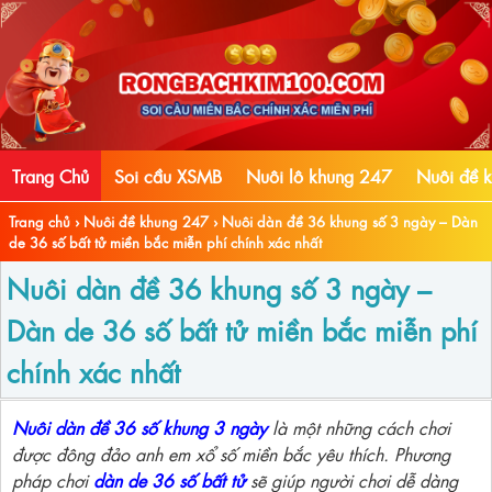
Trang Chủ
Soi cầu XSMB
Nuôi lô khung 247
Nuôi đề 
Trang chủ
›
Nuôi đề khung 247
›
Nuôi dàn đề 36 khung số 3 ngày – Dàn
de 36 số bất tử miền bắc miễn phí chính xác nhất
Nuôi dàn đề 36 khung số 3 ngày –
Dàn de 36 số bất tử miền bắc miễn phí
chính xác nhất
Nuôi dàn đề 36 số khung 3 ngày
là một những cách chơi
được đông đảo anh em xổ số miền bắc yêu thích. Phương
pháp chơi
dàn de 36 số bất tử
sẽ giúp người chơi dễ dàng