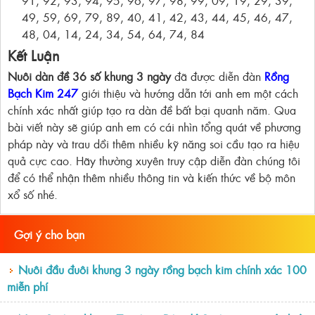
91, 92, 93, 94, 95, 96, 97, 98, 99, 09, 19, 29, 39,
49, 59, 69, 79, 89, 40, 41, 42, 43, 44, 45, 46, 47,
48, 04, 14, 24, 34, 54, 64, 74, 84
Kết Luận
Nuôi dàn đề 36 số khung 3 ngày
đã được diễn đàn
Rồng
Bạch Kim 247
giới thiệu và hướng dẫn tới anh em một cách
chính xác nhất giúp tạo ra dàn đề bất bại quanh năm. Qua
bài viết này sẽ giúp anh em có cái nhìn tổng quát về phương
pháp này và trau dồi thêm nhiều kỹ năng soi cầu tạo ra hiệu
quả cực cao. Hãy thường xuyên truy cập diễn đàn chúng tôi
để có thể nhận thêm nhiều thông tin và kiến thức về bộ môn
xổ số nhé.
Gợi ý cho bạn
Nuôi đầu đuôi khung 3 ngày rồng bạch kim chính xác 100
miễn phí