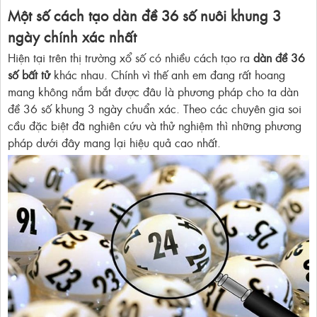
Một số cách tạo dàn đề 36 số nuôi khung 3
ngày chính xác nhất
Hiện tại trên thị trường xổ số có nhiều cách tạo ra
dàn đề 36
số bất tử
khác nhau. Chính vì thế anh em đang rất hoang
mang không nắm bắt được đâu là phương pháp cho ta dàn
đề 36 số khung 3 ngày chuẩn xác. Theo các chuyên gia soi
cầu đặc biệt đã nghiên cứu và thử nghiệm thì những phương
pháp dưới đây mang lại hiệu quả cao nhất.