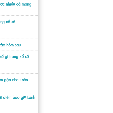
ược nhiều cá mang
ong xổ số
 vào hôm sau
số gì trong xổ số
em gặp nhau nên
t điềm báo gì? Lành