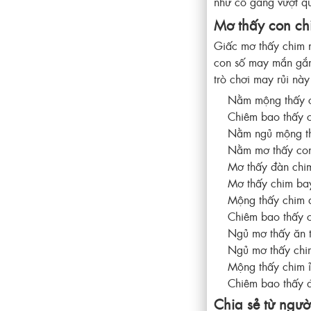
như cố gắng vượt q
Mơ thấy con chi
Giấc mơ thấy chim n
con số may mắn gắn 
trò chơi may rủi này
Nằm mộng thấy c
Chiêm bao thấy 
Nằm ngủ mộng th
Nằm mơ thấy con
Mơ thấy đàn chi
Mơ thấy chim ba
Mộng thấy chim 
Chiêm bao thấy 
Ngủ mơ thấy ăn t
Ngủ mơ thấy chi
Mộng thấy chim ỉ
Chiêm bao thấy đ
Chia sẻ từ ngườ