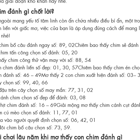
ua giai đoạn khó khăn này nhé.
m đánh gì chốt lời?
goài mang yếu tố tâm linh còn ẩn chứa nhiều điều bí ẩn, một tr
liền với giấc mơ, việc của bạn là áp dụng đúng cách để mang lạ
 nhé!
him bồ câu đánh ngay số: 89, 02
Chiêm bao thấy chim sẻ đánh 
chim tấn công chọn số đánh: 05, 20
ấy chim công thử vận may với số: 88, 54
 chim đánh liền số đẹp: 01, 30, 57
Chiêm bao thấy chim én chọ
m đánh số: 46 – 49
Mơ thấy 2 con chim xuất hiện đánh số: 03– 
y chọn số: 99, 40, 66
đậu trên cây chọn số may mắn: 77, 31, 02
cánh chim chọn số đẹp để đánh: 03, 08
hịt chim đánh số: 16 – 69
Giải mộng mơ thấy chim cánh cụt đán
m cú mèo chọn số đánh: 11, 77, 01
a vào người quyết định chọn số: 06, 42, 01
ôi chim bồ câu chọn số: 73, 59.
i chơi lâu năm khi mơ thấy con chim đánh gì