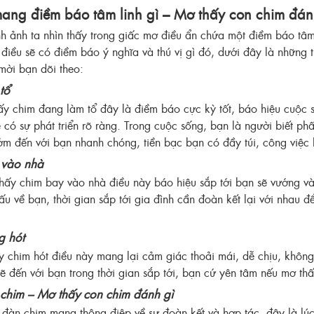
ang điềm báo tâm linh gì – Mơ thấy con chim đán
h ảnh ta nhìn thấy trong giấc mơ điều ẩn chứa một điềm báo tâm
điều sẽ có điềm báo ý nghĩa và thú vị gì đó, dưới đây là những th
mời bạn dõi theo:
tổ
 chim đang làm tổ đây là điềm báo cực kỳ tốt, báo hiệu cuộc số
 có sự phát triển rõ ràng. Trong cuộc sống, bạn là người biết ph
ớm đến với bạn nhanh chóng, tiền bạc bạn có đầy túi, công việc 
 vào nhà
ấy chim bay vào nhà điều này báo hiệu sắp tới bạn sẽ vướng vào
ấu về bạn, thời gian sắp tới gia đình cần đoàn kết lại với nhau 
g hót
 chim hót điều này mang lại cảm giác thoải mái, dễ chịu, khôn
ẽ đến với bạn trong thời gian sắp tới, bạn cứ yên tâm nếu mơ thấ
chim – Mơ thấy con chim đánh gì
đàn chim mang thông điệp về sự đoàn kết và hợp tác, đây là lúc 