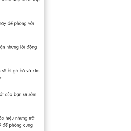
hãy đề phòng với
hận những lời động
 sẽ bị gò bó và kìm
ơ.
hát của bạn sẽ sớm
áo hiệu những trở
u ý đề phòng cũng