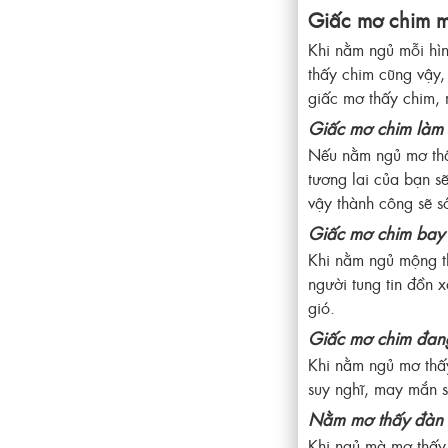
Giấc mơ chim m
Khi nằm ngủ mỗi hìn
thấy chim cũng vậy, 
giấc mơ thấy chim, 
Giấc mơ chim làm 
Nếu nằm ngủ mơ thấy
tương lai của bạn sẽ
vậy thành công sẽ s
Giấc mơ chim bay
Khi nằm ngủ mộng th
người tung tin đồn x
gió.
Giấc mơ chim đan
Khi nằm ngủ mơ thấy
suy nghĩ, may mắn s
Nằm mơ thấy đàn 
Khi ngủ mà mơ thấy 