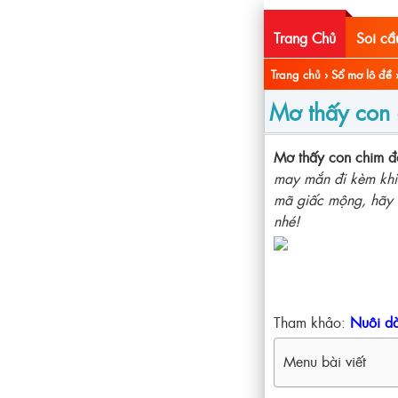
Trang Chủ
Soi c
Trang chủ
›
Sổ mơ lô đề
Mơ thấy con 
Mơ thấy con chim đ
may mắn đi kèm khi 
mã giấc mộng, hãy
nhé!
Tham khảo:
Nuôi d
Menu bài viết