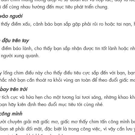
 để cùng nhau hướng đến mục tiêu phát triển chung.
vào người
thấy điềm xấu, cảnh báo bạn sắp gặp phải rủi ro hoặc tai nạn, 
đậu trên tay
à điềm báo lành, cho thấy bạn sắp nhận được tin tốt lành hoặc n
ọi người xung quanh.
 lồng chim điều này cho thấy điều tiêu cực sắp đến với bạn, bạn
ắc nhở bạn cần thoát ra khỏi vùng an toàn để theo đuổi giấc m
ay trên trời
tích cực và hứa hẹn cho một tương lai tươi sáng, những khao k
 bạn hãy kiên định theo đuổi mục tiêu tới cùng nhé.
công mình
ười chuyên giải mã giấc mơ, giấc mơ thấy chim tấn công mình b
 bạn sẽ phải đối mặt, đặc biệt là trong công việc, vì vậy cần lư