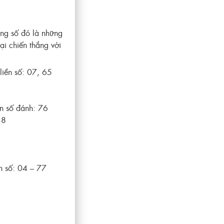
ong số đó là những
i chiến thắng với
liền số: 07, 65
n số đánh: 76
38
h số: 04 – 77