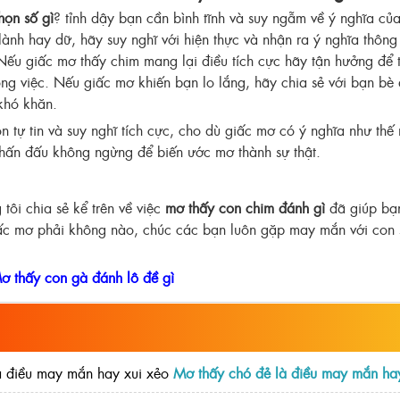
họn số gì
? tỉnh dậy bạn cần bình tĩnh và suy ngẫm về ý nghĩa củ
 lành hay dữ, hãy suy nghĩ với hiện thực và nhận ra ý nghĩa thôn
ếu giấc mơ thấy chim mang lại điều tích cực hãy tận hưởng để 
ông việc. Nếu giấc mơ khiến bạn lo lắng, hãy chia sẻ với bạn bè
 khó khăn.
 tự tin và suy nghĩ tích cực, cho dù giấc mơ có ý nghĩa như thế 
phấn đấu không ngừng để biến ước mơ thành sự thật.
ôi chia sẻ kể trên về việc
mơ thấy con chim đánh gì
đã giúp bạ
iấc mơ phải không nào, chúc các bạn luôn gặp may mắn với con 
ơ thấy con gà đánh lô đề gì
Mơ thấy chó đẻ là điều may mắn ha