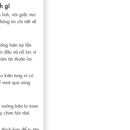
h gì
 linh, với giấc mơ
ông tin chi tiết về
ng hiện tại lẫn
ấn đấu và nỗ lực vì
làm ăn thuận lợi.
 kiện tụng vì có
để vượt qua sóng
g vướng bận lo toan
y chim hót nhé.
thích hợp để tụ tập