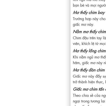
bạn bè và mọi người
Mơ thấy chim bay 
Trường hợp này cho 
giấc mơ này.
Nằm mơ thấy chim 
Chim đậu trên tay l
viên, khích lệ từ m
Mơ thấy lồng chim
Khi nằm ngủ mơ thấy
hãm, giấc mơ này nh
Mơ thấy đàn chim b
Giấc mơ này đầy sự 
trở thành hiện thực,
Giấc mơ chim tấn 
Theo chia sẻ của ng
ngại trong tương lai