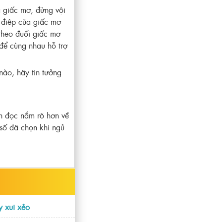
a giấc mơ, đừng vội
g điệp của giấc mơ
theo đuổi giấc mơ
 để cùng nhau hỗ trợ
nào, hãy tin tưởng
n đọc nắm rõ hơn về
số đã chọn khi ngủ
y xui xẻo