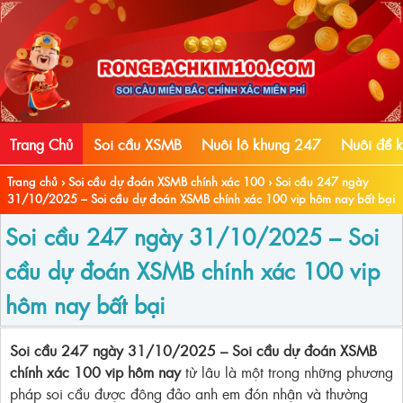
Trang Chủ
Soi cầu XSMB
Nuôi lô khung 247
Nuôi đề 
Trang chủ
›
Soi cầu dự đoán XSMB chính xác 100
›
Soi cầu 247 ngày
31/10/2025 – Soi cầu dự đoán XSMB chính xác 100 vip hôm nay bất bại
Soi cầu 247 ngày 31/10/2025 – Soi
cầu dự đoán XSMB chính xác 100 vip
hôm nay bất bại
Soi cầu 247 ngày 31/10/2025 – Soi cầu dự đoán XSMB
chính xác 100 vip hôm nay
từ lâu là một trong những phương
pháp soi cầu được đông đảo anh em đón nhận và thường