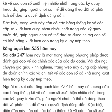
kê về các con số xuất hiện nhiều nhất trong các kỳ quay
trước đó, giúp người chơi có thể dễ dàng theo dõi và phân
tích để đưa ra quyết định đúng đắn.
Đặc biệt, trang web này còn có các bảng thống kê về các
cặp số xuất hiện cùng nhau nhiều nhất trong các kỳ quay
trước đó, giúp người chơi có thể đưa ra được những con số
có khả năng xuất hiện cao trong kỳ quay tiếp theo.
Rồng bạch kim 555 hôm nay
Soi cầu 247
hôm nay là một trong những phương pháp được
đánh giá cao về độ chính xác của các dự đoán. Với đội ngũ
chuyên gia giàu kinh nghiệm, trang web này cung cấp những
dự đoán chính xác và chi tiết về các con số có khả năng xuất
hiện trong kỳ quay tiếp theo.
Ngoài ra, soi cầu rồng bạch kim 777 hôm nay còn cung cấp
các bảng thống kê về các con số xuất hiện nhiều nhất trong
các kỳ quay trước đó, giúp người chơi có thể dễ dàng theo
dõi và phân tích để đưa ra quyết định đúng đắn. Đặc biệt,
diễn đàn này còn có các bảng thống kê về các cặp số xuất