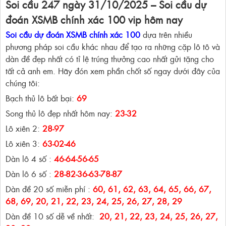
Soi cầu 247 ngày 31/10/2025 – Soi cầu dự
đoán XSMB chính xác 100 vip hôm nay
Soi cầu dự đoán XSMB chính xác 100
dựa trên nhiều
phương pháp soi cầu khác nhau để tạo ra những cặp lô tô và
dàn đề đẹp nhất có tỉ lệ trúng thưởng cao nhất gửi tặng cho
tất cả anh em. Hãy đón xem phần chốt số ngay dưới đây của
chúng tôi:
Bạch thủ lô bất bại:
69
Song thủ lô đẹp nhất hôm nay:
23-32
Lô xiên 2:
28-97
Lô xiên 3:
63-02-46
Dàn lô 4 số :
46-64-56-65
Dàn lô 6 số :
28-82-36-63-78-87
Dàn đề 20 số miễn phí :
60, 61, 62, 63, 64, 65, 66, 67,
68, 69, 20, 21, 22, 23, 24, 25, 26, 27, 28, 29
Dàn đề 10 số dễ về nhất:
20, 21, 22, 23, 24, 25, 26, 27,