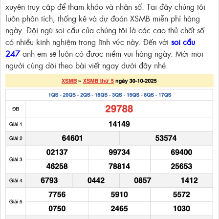
xuyên truy cập để tham khảo và nhận số. Tại đây chúng tôi
luôn phân tích, thống kê và dự đoán XSMB miễn phí hàng
ngày. Đội ngũ soi cầu của chúng tôi là các cao thủ chốt số
có nhiều kinh nghiệm trong lĩnh vức này. Đến với
soi cầu
247
anh em sẽ luôn có được niềm vui hàng ngày. Mời mọi
người cùng dõi theo bài viết ngay dưới đây nhé.