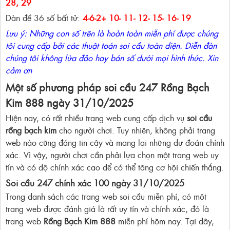
28, 29
Dàn đề 36 số bất tử:
4-6-2+ 10- 11- 12- 15- 16- 19
Lưu ý: Những con số trên là hoàn toàn miễn phí được chúng
tôi cung cấp bởi các thuật toán soi cầu toàn diện. Diễn đàn
chúng tôi không lừa đảo hay bán số dưới mọi hình thức. Xin
cảm ơn
Một số phương pháp soi cầu 247 Rồng Bạch
Kim 888 ngày 31/10/2025
Hiện nay, có rất nhiều trang web cung cấp dịch vụ
soi cầu
rồng bạch kim
cho người chơi. Tuy nhiên, không phải trang
web nào cũng đáng tin cậy và mang lại những dự đoán chính
xác. Vì vậy, người chơi cần phải lựa chọn một trang web uy
tín và có độ chính xác cao để có thể tăng cơ hội chiến thắng.
Soi cầu 247 chính xác 100 ngày 31/10/2025
Trong danh sách các trang web soi cầu miễn phí, có một
trang web được đánh giá là rất uy tín và chính xác, đó là
trang web
Rồng Bạch Kim 888
miễn phí hôm nay. Tại đây,