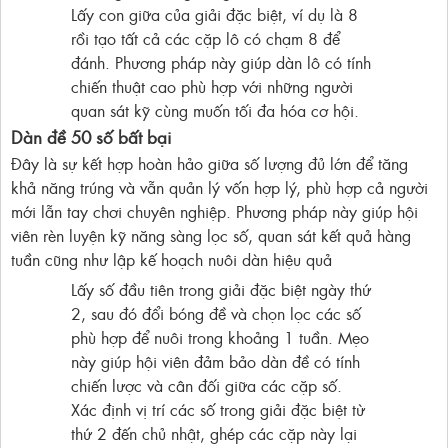
Lấy con giữa của giải đặc biệt, ví dụ là 8
rồi tạo tất cả các cặp lô có chạm 8 để
đánh. Phương pháp này giúp dàn lô có tính
chiến thuật cao phù hợp với những người
quan sát kỹ cùng muốn tối đa hóa cơ hội.
Dàn đề 50 số bất bại
Đây là sự kết hợp hoàn hảo giữa số lượng đủ lớn để tăng
khả năng trúng và vẫn quản lý vốn hợp lý, phù hợp cả người
mới lẫn tay chơi chuyên nghiệp. Phương pháp này giúp hội
viên rèn luyện kỹ năng sàng lọc số, quan sát kết quả hàng
tuần cũng như lập kế hoạch nuôi dàn hiệu quả
Lấy số đầu tiên trong giải đặc biệt ngày thứ
2, sau đó đổi bóng đề và chọn lọc các số
phù hợp để nuôi trong khoảng 1 tuần. Mẹo
này giúp hội viên đảm bảo dàn đề có tính
chiến lược và cân đối giữa các cặp số.
Xác định vị trí các số trong giải đặc biệt từ
thứ 2 đến chủ nhật, ghép các cặp này lại