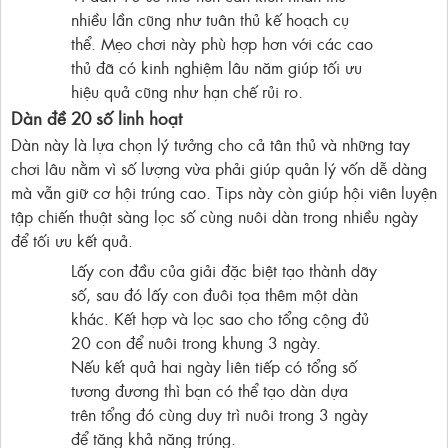
nhiều lần cũng như tuân thủ kế hoạch cụ
thể. Mẹo chơi này phù hợp hơn với các cao
thủ đã có kinh nghiệm lâu năm giúp tối ưu
hiệu quả cũng như hạn chế rủi ro.
Dàn đề 20 số linh hoạt
Dàn này là lựa chọn lý tưởng cho cả tân thủ và những tay
chơi lâu nằm vì số lượng vừa phải giúp quản lý vốn dễ dàng
mà vẫn giữ cơ hội trúng cao. Tips này còn giúp hội viên luyện
tập chiến thuật sàng lọc số cùng nuôi dàn trong nhiều ngày
để tối ưu kết quả.
Lấy con đầu của giải đặc biệt tạo thành dãy
số, sau đó lấy con đuôi tọa thêm một dàn
khác. Kết hợp và lọc sao cho tổng cộng đủ
20 con để nuôi trong khung 3 ngày.
Nếu kết quả hai ngày liên tiếp có tổng số
tương đương thì bạn có thể tạo dàn dựa
trên tổng đó cùng duy trì nuôi trong 3 ngày
để tăng khả năng trúng.