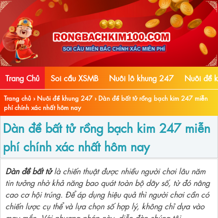
Trang Chủ
Soi cầu XSMB
Nuôi lô khung 247
Nuôi đề 
Trang chủ
›
Nuôi đề khung 247
›
Dàn đề bất tử rồng bạch kim 247 miễn
phí chính xác nhất hôm nay
Dàn đề bất tử rồng bạch kim 247 miễn
phí chính xác nhất hôm nay
Dàn đề bất tử
là chiến thuật được nhiều người chơi lâu năm
tin tưởng nhờ khả năng bao quát toàn bộ dãy số, từ đó nâng
cao cơ hội trúng. Để áp dụng hiệu quả thì người chơi cần có
chiến lược cụ thể và lựa chọn số hợp lý, không chỉ dựa vào
may mắn. Với phương pháp này, diễn đàn chúng tôi