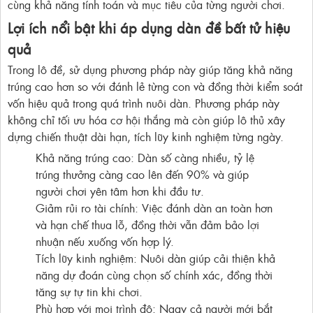
cùng khả năng tính toán và mục tiêu của từng người chơi.
Lợi ích nổi bật khi áp dụng dàn đề bất tử hiệu
quả
Trong lô đề, sử dụng phương pháp này giúp tăng khả năng
trúng cao hơn so với đánh lẻ từng con và đồng thời kiểm soát
vốn hiệu quả trong quá trình nuôi dàn. Phương pháp này
không chỉ tối ưu hóa cơ hội thắng mà còn giúp lô thủ xây
dựng chiến thuật dài hạn, tích lũy kinh nghiệm từng ngày.
Khả năng trúng cao: Dàn số càng nhiều, tỷ lệ
trúng thưởng càng cao lên đến 90% và giúp
người chơi yên tâm hơn khi đầu tư.
Giảm rủi ro tài chính: Việc đánh dàn an toàn hơn
và hạn chế thua lỗ, đồng thời vẫn đảm bảo lợi
nhuận nếu xuống vốn hợp lý.
Tích lũy kinh nghiệm: Nuôi dàn giúp cải thiện khả
năng dự đoán cùng chọn số chính xác, đồng thời
tăng sự tự tin khi chơi.
Phù hợp với mọi trình độ: Ngay cả người mới bắt