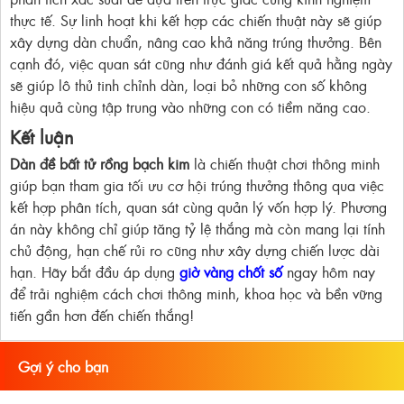
thực tế. Sự linh hoạt khi kết hợp các chiến thuật này sẽ giúp
xây dựng dàn chuẩn, nâng cao khả năng trúng thưởng. Bên
cạnh đó, việc quan sát cũng như đánh giá kết quả hằng ngày
sẽ giúp lô thủ tinh chỉnh dàn, loại bỏ những con số không
hiệu quả cùng tập trung vào những con có tiềm năng cao.
Kết luận
Dàn đề bất tử
rồng bạch kim
là chiến thuật chơi thông minh
giúp bạn tham gia tối ưu cơ hội trúng thưởng thông qua việc
kết hợp phân tích, quan sát cùng quản lý vốn hợp lý. Phương
án này không chỉ giúp tăng tỷ lệ thắng mà còn mang lại tính
chủ động, hạn chế rủi ro cũng như xây dựng chiến lược dài
hạn. Hãy bắt đầu áp dụng
giờ vàng chốt số
ngay hôm nay
để trải nghiệm cách chơi thông minh, khoa học và bền vững
tiến gần hơn đến chiến thắng!
Gợi ý cho bạn