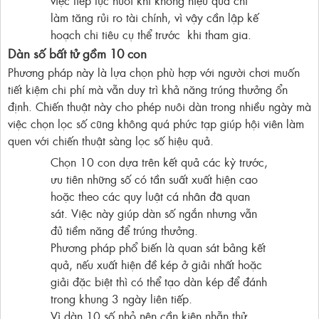
việc tiếp tục nuôi khi không hiệu quả chỉ
làm tăng rủi ro tài chính, vì vậy cần lập kế
hoạch chi tiêu cụ thể trước khi tham gia.
Dàn số bất tử gồm 10 con
Phương pháp này là lựa chọn phù hợp với người chơi muốn
tiết kiệm chi phí mà vẫn duy trì khả năng trúng thưởng ổn
định. Chiến thuật này cho phép nuôi dàn trong nhiều ngày mà
việc chọn lọc số cũng không quá phức tạp giúp hội viên làm
quen với chiến thuật sàng lọc số hiệu quả.
Chọn 10 con dựa trên kết quả các kỳ trước,
ưu tiên những số có tần suất xuất hiện cao
hoặc theo các quy luật cá nhân đã quan
sát. Việc này giúp dàn số ngắn nhưng vẫn
đủ tiềm năng để trúng thưởng.
Phương pháp phổ biến là quan sát bảng kết
quả, nếu xuất hiện đề kép ở giải nhất hoặc
giải đặc biệt thì có thể tạo dàn kép để đánh
trong khung 3 ngày liên tiếp.
Vì dàn 10 số nhỏ nên cần kiên nhẫn thử