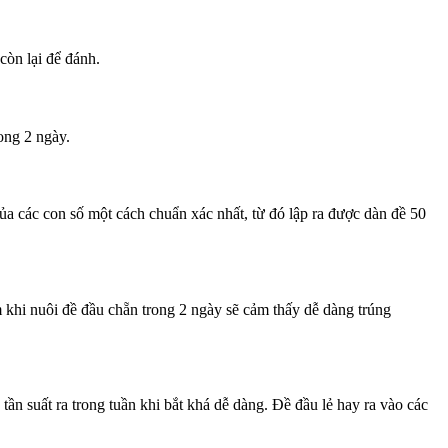
 còn lại để đánh.
ong 2 ngày.
ủa các con số một cách chuẩn xác nhất, từ đó lập ra được dàn đề 50
m khi nuôi đề đầu chẵn trong 2 ngày sẽ cảm thấy dễ dàng trúng
tần suất ra trong tuần khi bắt khá dễ dàng. Đề đầu lẻ hay ra vào các