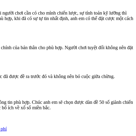
i người chơi cần có cho mình chiến lược, sự tính toán kỹ lưỡng thì
 hợp, khi đã có sự tự tin nhất định, anh em có thể đặt cược một cách
i chính của bản thân cho phù hợp. Người chơi tuyệt đối không nên đặt
ợc đã được đề ra trước đó và không nên bỏ cuộc giữa chừng.
ng tin phù hợp. Chúc anh em sẽ chọn được dàn đề 50 số giành chiến
 bổ ích về xổ số miền bắc.
 phí