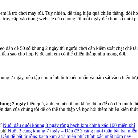
m là trò chơi may rủi. Tuy nhiên, để tăng hiệu quả chiến thắng, đòi hỏ
truy cập vào trang website của chúng tôi mỗi ngày để chọn số nuôi phù
eo dàn đề 50 số khung 2 ngày thì người chơi cần kiểm soát chặt chẽ tà
a tiền sao cho hợp lý để anh em có thể chiến thắng như mong đợi.
ung 2 ngày, nên tập cho mình tính kiên nhẫn và bám sát vào chiến lư
khung 2 ngày
hiệu quả, anh em nên tham khảo thêm để có cho mình thô
n đàn của chúng tôi để có thể thu thập và học hỏi thêm nhiều kiến thức
Nuôi đầu đuôi khung 3 ngày rồng bạch kim chính xác 100 miễn phí
Nuôi 3 càng khung 7 ngày – Dàn đề 3 càng nuôi tuần bất bại miễn
Dàn đề bất tử rồng bạch kim 247 miễn phí chính xác nhất hôm nay