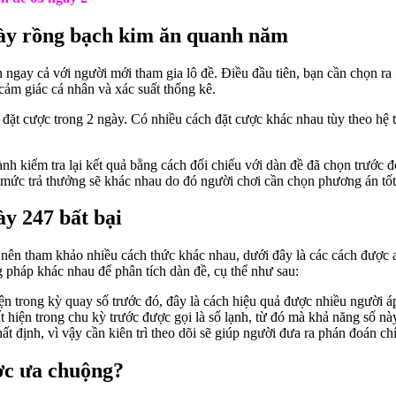
gày rồng bạch kim ăn quanh năm
 ngay cả với người mới tham gia lô đề. Điều đầu tiên, bạn cần chọn ra 
cảm giác cá nhân và xác suất thống kê.
 đặt cược trong 2 ngày. Có nhiều cách đặt cược khác nhau tùy theo hệ 
ành kiểm tra lại kết quả bằng cách đối chiếu với dàn đề đã chọn trước
à mức trả thưởng sẽ khác nhau do đó người chơi cần chọn phương án tố
ày 247 bất bại
 nên tham khảo nhiều cách thức khác nhau, dưới đây là các cách được an
pháp khác nhau để phân tích dàn đề, cụ thể như sau:
iện trong kỳ quay số trước đó, đây là cách hiệu quả được nhiều người 
xuất hiện trong chu kỳ trước được gọi là số lạnh, từ đó mà khả năng số 
 định, vì vậy cần kiên trì theo dõi sẽ giúp người đưa ra phán đoán chí
ược ưa chuộng?