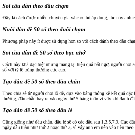
Soi cầu dàn theo đầu chạm
Đây là cách được nhiều chuyên gia và cao thủ áp dụng, lúc này anh em
Nuôi dàn đề 50 số theo đuôi chạm
Phương pháp này ít được sử dụng hơn so với cách đánh theo đầu chạm,
Soi cầu dàn đề 50 số theo bạc nhớ
Cách này khá đặc biệt nhưng mang lại hiệu quả bất ngờ, người chơi s
số với tỷ lệ trúng thưởng cực cao.
Tạo dàn đề 50 số theo đầu chẵn
Theo chia sẻ từ người chơi lô đề, dựa vào bảng thống kê kết quả đặc 
thưởng, đầu chẵn hay ra vào ngày thứ 5 hàng tuần vì vậy khi đánh đầu
Tạo dàn đề 50 số theo đầu lẻ
Cũng giống như đầu chẵn, đầu lẻ sẽ có các đầu sau 1,3,5,7,9. Các đầu 
ngày đầu tuần như thứ 2 hoặc thứ 3, vì vậy anh em nên vào tiền theo 