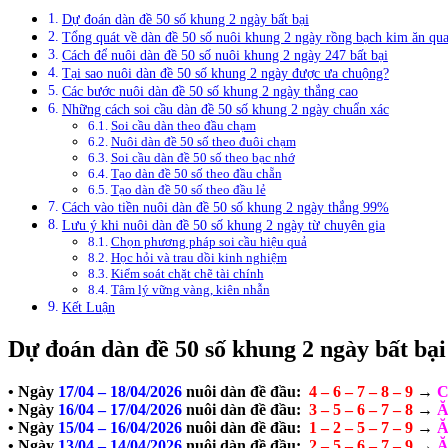
Dự đoán dàn đề 50 số khung 2 ngày bất bại
Tổng quát về dàn đề 50 số nuôi khung 2 ngày rồng bạch kim ăn qu
Cách để nuôi dàn đề 50 số nuôi khung 2 ngày 247 bất bại
Tại sao nuôi dàn đề 50 số khung 2 ngày được ưa chuộng?
Các bước nuôi dàn đề 50 số khung 2 ngày thắng cao
Những cách soi cầu dàn đề 50 số khung 2 ngày chuẩn xác
Soi cầu dàn theo đầu chạm
Nuôi dàn đề 50 số theo đuôi chạm
Soi cầu dàn đề 50 số theo bạc nhớ
Tạo dàn đề 50 số theo đầu chẵn
Tạo dàn đề 50 số theo đầu lẻ
Cách vào tiền nuôi dàn đề 50 số khung 2 ngày thắng 99%
Lưu ý khi nuôi dàn đề 50 số khung 2 ngày từ chuyên gia
Chọn phương pháp soi cầu hiệu quả
Học hỏi và trau dồi kinh nghiệm
Kiểm soát chặt chẽ tài chính
Tâm lý vững vàng, kiên nhẫn
Kết Luận
Dự đoán dàn đề 50 số khung 2 ngày bất bại
• Ngày
17/04 – 18/04/2026
nuôi dàn đề đầu:
4 – 6 – 7 – 8 – 9
→
C
• Ngày
16/04 – 17/04/2026
nuôi dàn đề đầu:
3 – 5 – 6 – 7 – 8
→
Ă
• Ngày
15/04 – 16/04/2026
nuôi dàn đề đầu:
1 – 2 – 5 – 7 – 9
→
Ă
• Ngày
13/04 – 14/04/2026
nuôi dàn đề đầu:
2 – 5 – 6 – 7 – 9
→
Ă