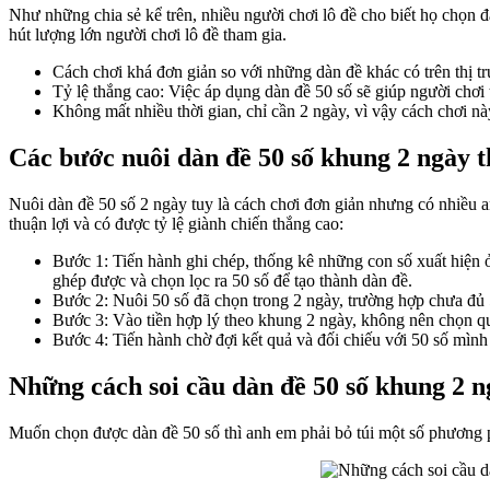
Như những chia sẻ kể trên, nhiều người chơi lô đề cho biết họ chọn 
hút lượng lớn người chơi lô đề tham gia.
Cách chơi khá đơn giản so với những dàn đề khác có trên thị t
Tỷ lệ thắng cao: Việc áp dụng dàn đề 50 số sẽ giúp người chơi t
Không mất nhiều thời gian, chỉ cần 2 ngày, vì vậy cách chơi n
Các bước nuôi dàn đề 50 số khung 2 ngày 
Nuôi dàn đề 50 số 2 ngày tuy là cách chơi đơn giản nhưng có nhiều a
thuận lợi và có được tỷ lệ giành chiến thắng cao:
Bước 1: Tiến hành ghi chép, thống kê những con số xuất hiện ở 
ghép được và chọn lọc ra 50 số để tạo thành dàn đề.
Bước 2: Nuôi 50 số đã chọn trong 2 ngày, trường hợp chưa đủ 
Bước 3: Vào tiền hợp lý theo khung 2 ngày, không nên chọn q
Bước 4: Tiến hành chờ đợi kết quả và đối chiếu với 50 số mình
Những cách soi cầu dàn đề 50 số khung 2 
Muốn chọn được dàn đề 50 số thì anh em phải bỏ túi một số phương p