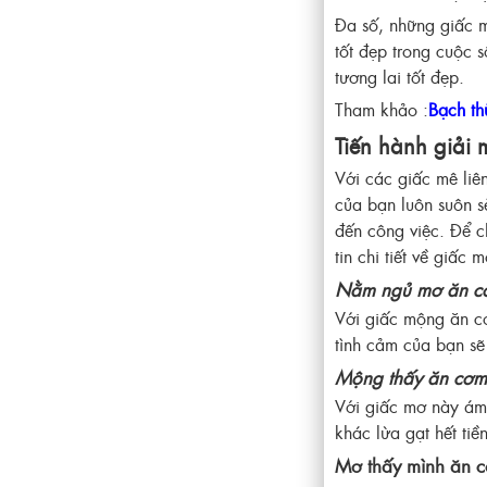
Đa số, những giấc m
tốt đẹp trong cuộc 
tương lai tốt đẹp.
Tham khảo :
Bạch th
Tiến hành giải
Với các giấc mê liê
của bạn luôn suôn s
đến công việc. Để c
tin chi tiết về giấc
Nằm ngủ mơ ăn cơ
Với giấc mộng ăn cơm
tình cảm của bạn sẽ 
Mộng thấy ăn cơm 
Với giấc mơ này ám 
khác lừa gạt hết tiề
Mơ thấy mình ăn 