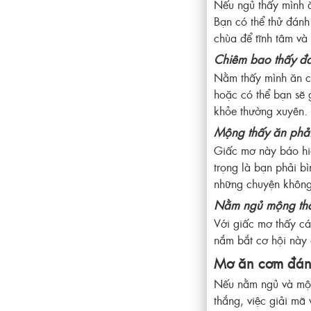
Nếu ngủ thấy mình ă
Bạn có thể thử đánh
chùa để tĩnh tâm và
Chiêm bao thấy đ
Nằm thấy mình ăn cơ
hoặc có thể bạn sẽ 
khỏe thường xuyên.
Mộng thấy ăn phải
Giấc mơ này báo hiệ
trọng là bạn phải bì
những chuyện không 
Nằm ngủ mộng thấ
Với giấc mơ thấy cá
nắm bắt cơ hội này 
Mơ ăn cơm đán
Nếu nằm ngủ và mộn
thắng, việc giải mã 