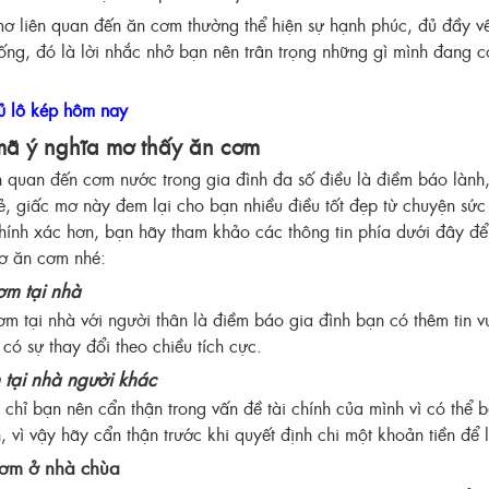
ơ liên quan đến ăn cơm thường thể hiện sự hạnh phúc, đủ đầy 
sống, đó là lời nhắc nhở bạn nên trân trọng những gì mình đang 
ủ lô kép hôm nay
 mã ý nghĩa mơ thấy ăn cơm
n quan đến cơm nước trong gia đình đa số điều là điềm báo lành
ẻ, giấc mơ này đem lại cho bạn nhiều điều tốt đẹp từ chuyện sức
hính xác hơn, bạn hãy tham khảo các thông tin phía dưới đây đ
 mơ ăn cơm nhé:
m tại nhà
 tại nhà với người thân là điềm báo gia đình bạn có thêm tin vui
có sự thay đổi theo chiều tích cực.
tại nhà người khác
chỉ bạn nên cẩn thận trong vấn đề tài chính của mình vì có thể 
n, vì vậy hãy cẩn thận trước khi quyết định chi một khoản tiền để 
cơm ở nhà chùa