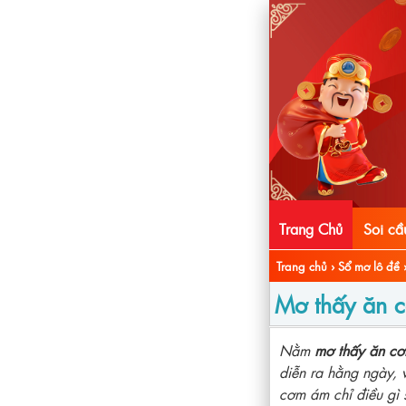
Trang Chủ
Soi c
Trang chủ
›
Sổ mơ lô đề
Mơ thấy ăn c
Nằm
mơ thấy ăn c
diễn ra hằng ngày, 
cơm ám chỉ điều gì 