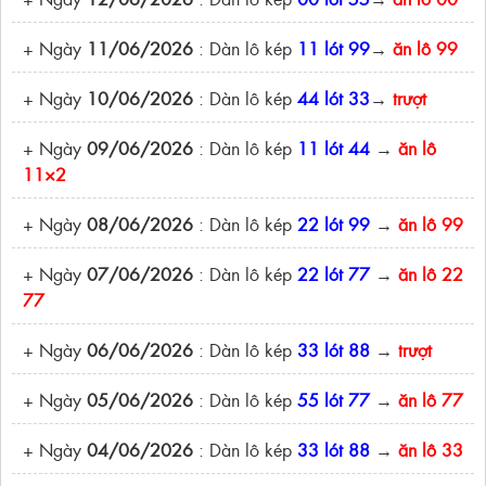
+ Ngày
11/06/2026
: Dàn lô kép
11 lót 99
→
ăn lô 99
+ Ngày
10/06/2026
: Dàn lô kép
44 lót 33
→
trượt
+ Ngày
09/06/2026
: Dàn lô kép
11 lót 44
→
ăn lô
11×2
+ Ngày
08/06/2026
: Dàn lô kép
22 lót 99
→
ăn lô 99
+ Ngày
07/06/2026
: Dàn lô kép
22 lót 77
→
ăn lô 22
77
+ Ngày
06/06/2026
: Dàn lô kép
33 lót 88
→
trượt
+ Ngày
05/06/2026
: Dàn lô kép
55 lót 77
→
ăn lô 77
+ Ngày
04/06/2026
: Dàn lô kép
33 lót 88
→
ăn lô 33