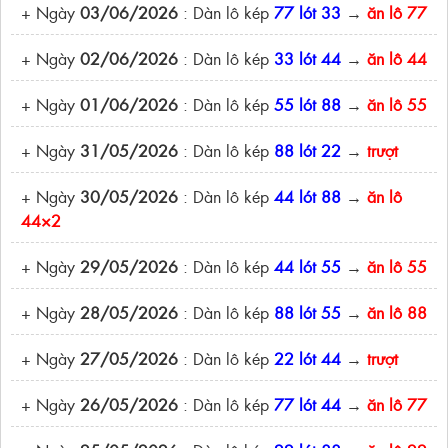
+ Ngày
03/06/2026
: Dàn lô kép
77 lót 33
→
ăn lô 77
+ Ngày
02/06/2026
: Dàn lô kép
33 lót 44
→
ăn lô 44
+ Ngày
01/06/2026
: Dàn lô kép
55 lót 88
→
ăn lô 55
+ Ngày
31/05/2026
: Dàn lô kép
88 lót 22
→
trượt
+ Ngày
30/05/2026
: Dàn lô kép
44 lót 88
→
ăn lô
44×2
+ Ngày
29/05/2026
: Dàn lô kép
44 lót 55
→
ăn lô 55
+ Ngày
28/05/2026
: Dàn lô kép
88 lót 55
→
ăn lô 88
+ Ngày
27/05/2026
: Dàn lô kép
22 lót 44
→
trượt
+ Ngày
26/05/2026
: Dàn lô kép
77 lót 44
→
ăn lô 77