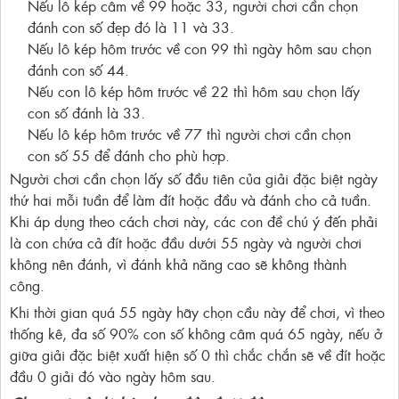
Nếu lô kép câm về 99 hoặc 33, người chơi cần chọn
đánh con số đẹp đó là 11 và 33.
Nếu lô kép hôm trước về con 99 thì ngày hôm sau chọn
đánh con số 44.
Nếu con lô kép hôm trước về 22 thì hôm sau chọn lấy
con số đánh là 33.
Nếu lô kép hôm trước về 77 thì người chơi cần chọn
con số 55 để đánh cho phù hợp.
Người chơi cần chọn lấy số đầu tiên của giải đặc biệt ngày
thứ hai mỗi tuần để làm đít hoặc đầu và đánh cho cả tuần.
Khi áp dụng theo cách chơi này, các con đề chú ý đến phải
là con chứa cả đít hoặc đầu dưới 55 ngày và người chơi
không nên đánh, vì đánh khả năng cao sẽ không thành
công.
Khi thời gian quá 55 ngày hãy chọn cầu này để chơi, vì theo
thống kê, đa số 90% con số không câm quá 65 ngày, nếu ở
giữa giải đặc biệt xuất hiện số 0 thì chắc chắn sẽ về đít hoặc
đầu 0 giải đó vào ngày hôm sau.