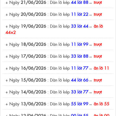
+ Ngày
21/06/2026
: Dàn lô kép
44 lót 88
→
trượt
+ Ngày
20/06/2026
: Dàn lô kép
11 lót 22
→
trượt
+ Ngày
19/06/2026
: Dàn lô kép
33 lót 44
→
ăn lô
44×2
+ Ngày
18/06/2026
: Dàn lô kép
11 lót 99
→
trượt
+ Ngày
17/06/2026
: Dàn lô kép
33 lót 88
→
trượt
+ Ngày
16/06/2026
: Dàn lô kép
11 lót 77
→
ăn lô 11
+ Ngày
15/06/2026
: Dàn lô kép
44 lót 66
→
trượt
+ Ngày
14/06/2026
: Dàn lô kép
33 lót 77
→
trượt
+ Ngày
13/06/2026
: Dàn lô kép
55 lót 99
→
ăn lô 55
+ Ngày
12/06/2026
: Dàn lô kép
00 lót 55
→
ăn lô 00