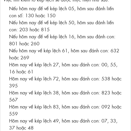
Nếu hôm nay đề về kép lệch 05, hôm sau đánh liền
con số: 130 hoặc 150
Nếu hôm nay đề về kép lệch 50, hôm sau đánh liền
con: 203 hoặc 815
Nếu hôm nay đề về kép lệch 16, hôm sau đánh con:
801 hoặc 260
Nếu hôm nay về kép lệch 61, hôm sau đánh con: 632
hoặc 269
Hôm nay về kép lệch 27, hôm sau đánh con: 00, 55,
16 hoặc 61
Hôm nay về kép lệch 72, hôm sau đánh con: 538 hoặc
395
Hôm nay về kép lệch 38, hôm sau đánh con: 823 hoặc
567
Hôm nay về kép lệch 83, hôm sau đánh con: 092 hoặc
559
Hôm nay về kép lệch 49, hôm sau đánh con: 07, 33,
37 hoặc 48