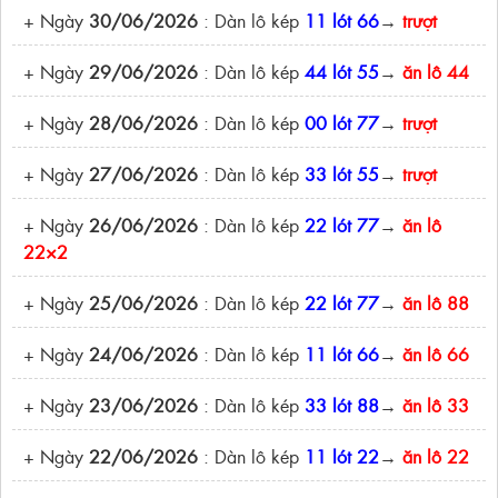
+ Ngày
30/06/2026
: Dàn lô kép
11 lót 66
→
trượt
+ Ngày
29/06/2026
: Dàn lô kép
44 lót 55
→
ăn lô 44
+ Ngày
28/06/2026
: Dàn lô kép
00 lót 77
→
trượt
+ Ngày
27/06/2026
: Dàn lô kép
33 lót 55
→
trượt
+ Ngày
26/06/2026
: Dàn lô kép
22 lót 77
→
ăn lô
22×2
+ Ngày
25/06/2026
: Dàn lô kép
22 lót 77
→
ăn lô 88
+ Ngày
24/06/2026
: Dàn lô kép
11 lót 66
→
ăn lô 66
+ Ngày
23/06/2026
: Dàn lô kép
33 lót 88
→
ăn lô 33
+ Ngày
22/06/2026
: Dàn lô kép
11 lót 22
→
ăn lô 22