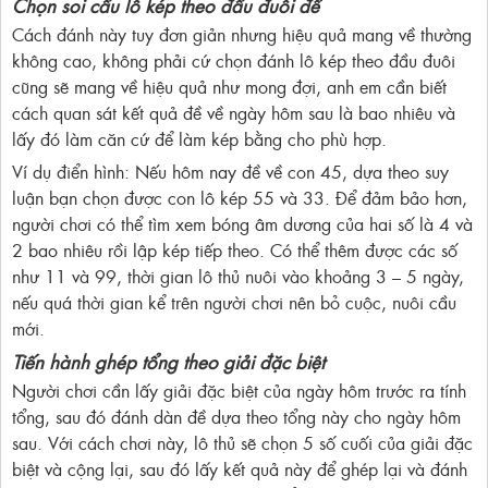
Chọn soi cầu lô kép theo đầu đuôi đề
Cách đánh này tuy đơn giản nhưng hiệu quả mang về thường
không cao, không phải cứ chọn đánh lô kép theo đầu đuôi
cũng sẽ mang về hiệu quả như mong đợi, anh em cần biết
cách quan sát kết quả đề về ngày hôm sau là bao nhiêu và
lấy đó làm căn cứ để làm kép bằng cho phù hợp.
Ví dụ điển hình: Nếu hôm nay đề về con 45, dựa theo suy
luận bạn chọn được con lô kép 55 và 33. Để đảm bảo hơn,
người chơi có thể tìm xem bóng âm dương của hai số là 4 và
2 bao nhiêu rồi lập kép tiếp theo. Có thể thêm được các số
như 11 và 99, thời gian lô thủ nuôi vào khoảng 3 – 5 ngày,
nếu quá thời gian kể trên người chơi nên bỏ cuộc, nuôi cầu
mới.
Tiến hành ghép tổng theo giải đặc biệt
Người chơi cần lấy giải đặc biệt của ngày hôm trước ra tính
tổng, sau đó đánh dàn đề dựa theo tổng này cho ngày hôm
sau. Với cách chơi này, lô thủ sẽ chọn 5 số cuối của giải đặc
biệt và cộng lại, sau đó lấy kết quả này để ghép lại và đánh