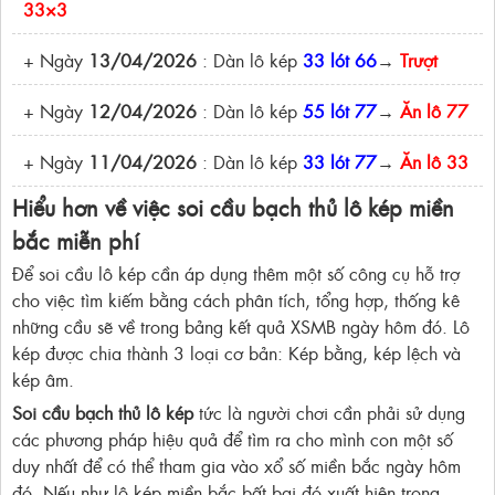
33×3
+ Ngày
13/04/2026
: Dàn lô kép
33 lót 66
→
Trượt
+ Ngày
12/04/2026
: Dàn lô kép
55 lót 77
→
Ăn lô 77
+ Ngày
11/04/2026
: Dàn lô kép
33 lót 77
→
Ăn lô 33
Hiểu hơn về việc soi cầu bạch thủ lô kép miền
bắc miễn phí
Để soi cầu lô kép cần áp dụng thêm một số công cụ hỗ trợ
cho việc tìm kiếm bằng cách phân tích, tổng hợp, thống kê
những cầu sẽ về trong bảng kết quả XSMB ngày hôm đó. Lô
kép được chia thành 3 loại cơ bản: Kép bằng, kép lệch và
kép âm.
Soi cầu bạch thủ lô kép
tức là người chơi cần phải sử dụng
các phương pháp hiệu quả để tìm ra cho mình con một số
duy nhất để có thể tham gia vào xổ số miền bắc ngày hôm
đó. Nếu như lô kép miền bắc bất bại đó xuất hiện trong