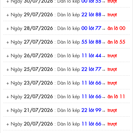
+ Ngày
30/07/2026
: Dàn lô kép
00 lót 55
→
trượt
+ Ngày
29/07/2026
: Dàn lô kép
22 lót 88
→
trượt
+ Ngày
28/07/2026
: Dàn lô kép
00 lót 77
→
ăn lô 00
+ Ngày
27/07/2026
: Dàn lô kép
55 lót 88
→
ăn lô 55
+ Ngày
26/07/2026
: Dàn lô kép
11 lót 44
→
trượt
+ Ngày
25/07/2026
: Dàn lô kép
22 lót 77
→
trượt
+ Ngày
23/07/2026
: Dàn lô kép
11 lót 66
→
trượt
+ Ngày
22/07/2026
: Dàn lô kép
11 lót 66
→
ăn lô 11
+ Ngày
21/07/2026
: Dàn lô kép
22 lót 99
→
trượt
+ Ngày
20/07/2026
: Dàn lô kép
11 lót 66
→
trượt