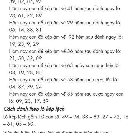
39, 82, 84, 97
Hôm nay con đề kép âm về 41 hôm sau đánh ngay lô:
23, 61, 72, 89
Hôm nay con đề kép âm về 29 hôm sau đánh ngay lô:
06, 14, 88, 81
Hôm nay con đề kép âm về 92 hôm sau đánh ngay lô:
19, 23, 9, 29
Hôm nay con đề kép âm về 36 hôm sau đánh ngay lô:
21, 58, 32, 89
Hôm nay con đề kép âm về 63 ngày sau cược liền lô:
08, 19, 28, 85
Hôm nay con đề kép âm về 58 hôm sau cược liền lô:
04, 87, 79, 24
Hôm nay con đề kép âm về 85 hôm sau cược ngay con
lô: 09, 23, 17, 69
Cách đánh theo lô kép lệch
Lô kép lệch gồm 10 con số: 49 – 94, 38 – 83, 27 – 72, 16
– 61, 05 – 50.
Việc tìm kiếm lô kép lệch sẽ được thực hiện như sau: