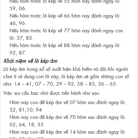
Nếu hôm trước lô kép về 55 hôm nay đánh ngay lô:
59, 06.
Nếu hôm trước lô kép về 66 hôm nay đánh ngay lô:
46, 96.
Nếu hôm trước lô kép về 77 hôm nay đánh ngay con
lô: 37, 83.
Nếu hôm trước lô kép về 88 hôm nay đánh ngay lô:
92, 87.
Khái niệm về lô kép âm
Lô kép âm trong xổ số xuất hiện khá hiếm và đôi khi người
chơi ít sử dụng con lô này, lô kép âm sẽ gồm những con số
như: 14 – 41, 07 – 70, 29 – 92, 58 – 85, 36 – 63.
Việc soi cầu bạc nhớ được tiến hành như sau:
Hôm nay con đề kép âm về 07 hôm sau đánh ngay lô:
32, 81,10, 94
Hôm nay con đề kép âm về 70 hôm sau đánh ngay lô:
02, 64, 18, 33
Hôm nay con đề kép âm về 14 hôm sau đánh ngay lô: