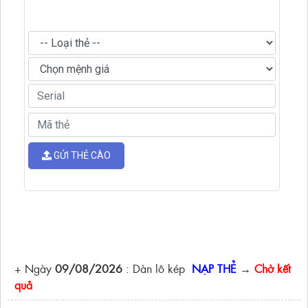
+ Ngày
09/08/2026
: Dàn lô kép
NẠP THẺ
→
Chờ kết
quả