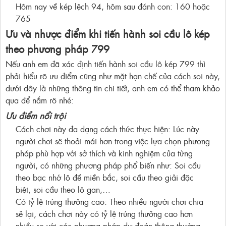
Hôm nay về kép lệch 94, hôm sau đánh con: 160 hoặc
765
Ưu và nhược điểm khi tiến hành soi cầu lô kép
theo phương pháp 799
Nếu anh em đã xác định tiến hành soi cầu lô kép 799 thì
phải hiểu rõ ưu điểm cũng như mặt hạn chế của cách soi này,
dưới đây là những thông tin chi tiết, anh em có thể tham khảo
qua để nắm rõ nhé:
Ưu điểm nổi trội
Cách chơi này đa dạng cách thức thực hiện: Lúc này
người chơi sẽ thoải mái hơn trong việc lựa chọn phương
pháp phù hợp với sở thích và kinh nghiệm của từng
người, có những phương pháp phổ biến như: Soi cầu
theo bạc nhớ lô đề miền bắc, soi cầu theo giải đặc
biệt, soi cầu theo lô gan,…
Có tỷ lệ trúng thưởng cao: Theo nhiều người chơi chia
sẻ lại, cách chơi này có tỷ lệ trúng thưởng cao hơn
nhiều so với các phương pháp dự đoán thông thường.