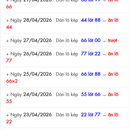
66
+ Ngày
28/04/2026
: Dàn lô kép
44 lót 88
→
ăn lô
44
+ Ngày
27/04/2026
: Dàn lô kép
66 lót 00
→
trượt
+ Ngày
26/04/2026
: Dàn lô kép
77 lót 22
→
ăn lô
77
+ Ngày
25/04/2026
: Dàn lô kép
66 lót 88
→
ăn lô
66×2
+ Ngày
24/04/2026
: Dàn lô kép
55 lót 66
→
ăn lô
55
+ Ngày
23/04/2026
: Dàn lô kép
22 lót 77
→
ăn lô
22