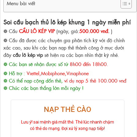
Menu bài viết
Soi cầu bạch thủ lô kép khung 1 ngày miễn phí
❁ Cầu
CẦU LÔ KÉP VIP
(ngày, giá:
5
00.000 vnđ
.
)
❁ Cầu đã được các chuyên gia phân tích kỹ với độ chính
xác cao, sau khi các bạn nạp thẻ thành công ở mục dưới
đây
cầu lô kép vip
sẽ hiện ra các bạn nhìn thật kỹ nhé.
❁ Các bạn sẽ nhận được số từ
8h00 đến 18h00
.
❁ Hỗ trợ :
Viettel,Mobiphone,Vinaphone
❁ Có thể nạp cộng dồn thẻ,
ví dụ nạp 5 thẻ 100.000 vnđ
❁ Chúc các bạn thắng lớn mỗi ngày !