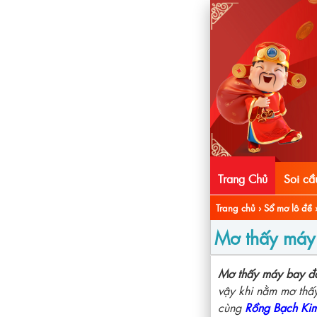
Trang Chủ
Soi c
Trang chủ
›
Sổ mơ lô đề
Mơ thấy máy
Mơ thấy máy bay đá
vậy khi nằm mơ thấ
cùng
Rồng Bạch Ki