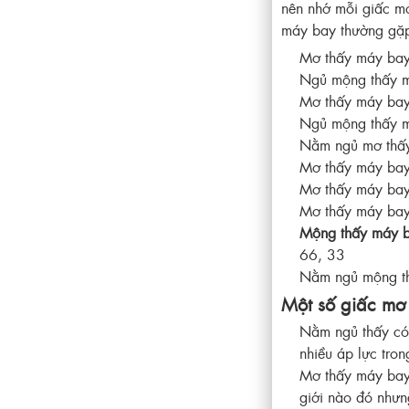
nên nhớ mỗi giấc mơ
máy bay thường gặp
Mơ thấy máy bay
Ngủ mộng thấy m
Mơ thấy máy bay 
Ngủ mộng thấy má
Nằm ngủ mơ thấy
Mơ thấy máy bay
Mơ thấy máy bay
Mơ thấy máy bay 
Mộng thấy máy b
66, 33
Nằm ngủ mộng th
Một số giấc mơ
Nằm ngủ thấy có
nhiều áp lực tro
Mơ thấy máy bay 
giới nào đó nhưn