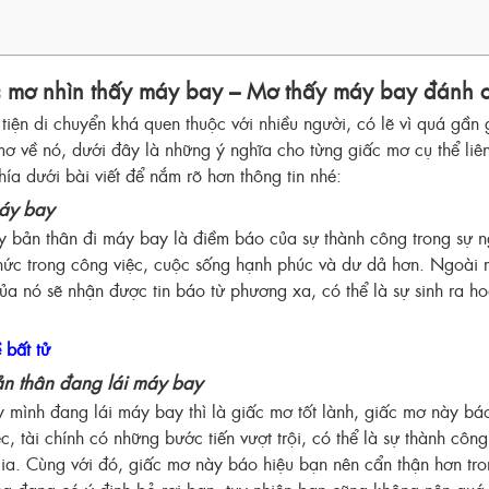
c mơ nhìn thấy máy bay – Mơ thấy máy bay đánh c
iện di chuyển khá quen thuộc với nhiều người, có lẽ vì quá gần 
ơ về nó, dưới đây là những ý nghĩa cho từng giấc mơ cụ thể li
ía dưới bài viết để nắm rõ hơn thông tin nhé:
áy bay
 bản thân đi máy bay là điềm báo của sự thành công trong sự n
hức trong công việc, cuộc sống hạnh phúc và dư dả hơn. Ngoài 
ủa nó sẽ nhận được tin báo từ phương xa, có thể là sự sinh ra h
 bất tử
n thân đang lái máy bay
y mình đang lái máy bay thì là giấc mơ tốt lành, giấc mơ này bá
c, tài chính có những bước tiến vượt trội, có thể là sự thành cô
a. Cùng với đó, giấc mơ này báo hiệu bạn nên cẩn thận hơn tro