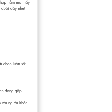
g hợp nằm mơ thấy
 dưới đây nhé!
i chọn luôn số:
bạn đang gặp
 với người khác