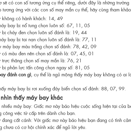
 sẽ có con số tương ứng cụ thể riêng, dưới đây là những trườn
 tương ứng với các con số may mắn cụ thể, hãy cùng tham khảo
 không có hành khách: 14, 49
áy bay bị nổ tung chọn luôn số: 67, 11, 05
bị cháy đen chọn luôn số đánh là: 19, 44
y bay bị tai nạn chọn luôn số đánh là: 77, 11
 máy bay màu trắng chọn số đánh: 78, 42, 09
 có màu đen nên chọn số đánh là: 07, 45, 01
 trực thăng chọn số may mắn là: 76, 21
bị phản lực tấn công chọn ngay số: 81, 05
ay đánh con gì
, cụ thể là ngủ mộng thấy máy bay không có ai lá
ấy máy bay bị rơi xuống đáy biển chọn số đánh: 88, 07, 99.
 nhìn thấy máy bay khác
 nhiều máy bay: Giấc mơ này báo hiệu cuộc sống hiện tại của 
ng công việc từ cấp trên dành cho bạn.
đang cất cánh: Với giấc mơ này báo hiệu bạn đang có tình cảm
g chưa có cơ hội chính xác để ngỏ lời yêu.