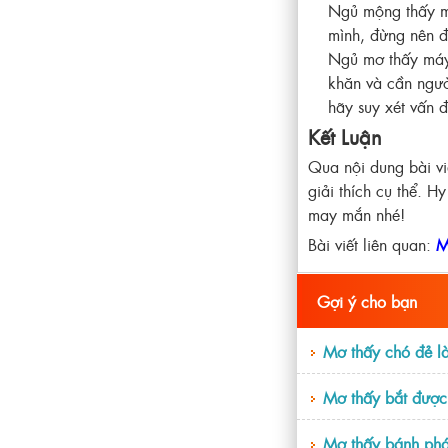
Ngủ mộng thấy má
mình, đừng nên đ
Ngủ mơ thấy máy 
khăn và cần ngườ
hãy suy xét vấn 
Kết Luận
Qua nội dung bài viế
giải thích cụ thể. H
may mắn nhé!
Bài viết liên quan:
M
Gợi ý cho bạn
Mơ thấy chó đẻ l
Mơ thấy bắt được
Mơ thấy bánh pháo