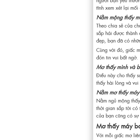
người bạn yêu thươn
tĩnh xem xét lại mố
Nằm mộng thấy m
Theo chia sẻ của ch
sắp hái được thành 
đẹp, bạn đã có nhữn
Cùng với đó, giấc m
đón tin vui bất ngờ.
Mơ thấy mình và b
Điều này cho thấy s
thấy hài lòng và vui
Nằm mơ thấy máy 
Nằm ngủ mộng thấy h
thời gian sắp tới có
của bạn cũng có sự t
Mơ thấy máy ba
Với mỗi giấc mơ liê