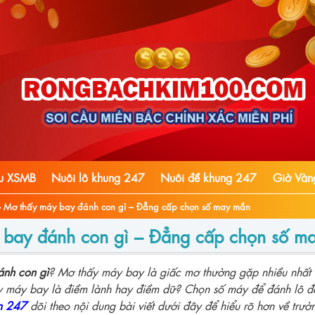
ầu XSMB
Nuôi lô khung 247
Nuôi đề khung 247
Giờ Vàn
›
Mơ thấy máy bay đánh con gì – Đẳng cấp chọn số may mắn
 bay đánh con gì – Đẳng cấp chọn số m
nh con gì
? Mơ thấy máy bay là giấc mơ thường gặp nhiều nhất ở
y máy bay là điềm lành hay điềm dữ? Chọn số máy để đánh lô 
m 247
dõi theo nội dung bài viết dưới đây để hiểu rõ hơn về trườ