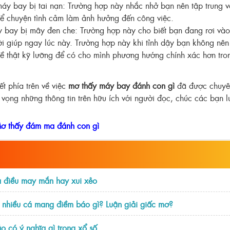
y bay bị tai nạn: Trường hợp này nhắc nhở bạn nên tập trung v
ể chuyện tình cảm làm ảnh hưởng đến công việc.
bay bị mây đen che: Trường hợp này cho biết bạn đang rơi và
i giúp ngay lúc này. Trường hợp này khi tỉnh dậy bạn không nên
đề thật kỹ lưỡng để có cho mình phương hướng chính xác hơn tron
t phía trên về việc
mơ thấy máy bay đánh con gì
đã được chuyên
y vọng những thông tin trên hữu ích với người đọc, chúc các bạn l
ơ thấy đám ma đánh con gì
à điều may mắn hay xui xẻo
 nhiều cá mang điềm báo gì? Luận giải giấc mơ?
 có ý nghĩa gì trong xổ số