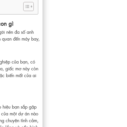
on gì
gũi nên đa số anh
ên quan đến máy bay,
ghiệp của bạn, có
ra, giấc mơ này còn
oặc biến mất của ai
o hiệu bạn sắp gặp
ng của một dự án nào
ng chuyện tình cảm,