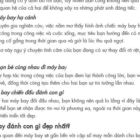
g đang có ý định bỏ rơi bạn, tuy nhiên bạn cũng không nên quá 
i quan hệ của cả hai để không xảy ra những phát sinh đáng tiếc.
áy bay hạ cánh
uyên gia nghiên cứu, việc nằm mơ thấy hình ảnh chiếc máy bay 
công trong công việc và cuộc sống, mục tiêu bạn hướng đến có nhữ
g cố gắng trong thời gian qua và giờ là lúc thu quả ngọt.
ơ này ngụ ý chuyện tình cảm của bạn đang có sự thay đổi rõ rệt
ạn bè cùng nhau đi máy ba
y
ự hợp tác trong công việc của bạn đem lại thành công lớn, bạn 
 vẻ, đồng thời cũng tạo thêm cho hai bạn sự tin tưởng lẫn nhau.
bay chiến đấu đánh con gì
ai máy bay đối đầu nhau, bạn không nên quá lo lắng vì đây là 
 thể bạn sẽ nhận được tin vui từ phương xa, ngoài ra thời gian n
iến triển tốt đẹp.
y đánh con gì đẹp nhất?
n quan đến máy bay sẽ gắn liền với cặp số may mắn dành cho bạ