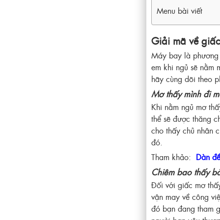
Menu bài viết
Giải mã về giấ
Máy bay là phương t
em khi ngủ sẽ nằm m
hãy cùng dõi theo ph
Mơ thấy mình đi m
Khi nằm ngủ mơ thấy
thể sẽ được thăng c
cho thấy chủ nhân c
đó.
Tham khảo:
Dàn đề
Chiêm bao thấy bả
Đối với giấc mơ thấ
vận may về công việ
đó bạn đang tham gi