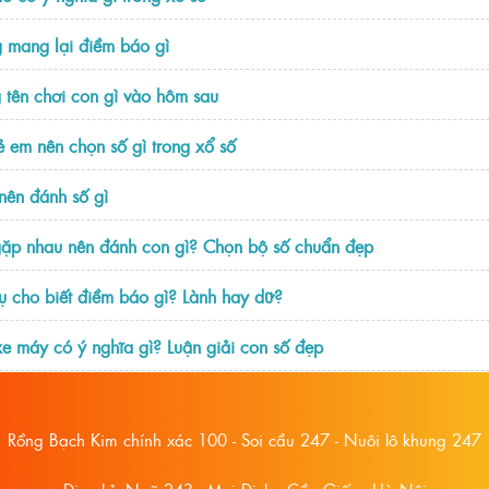
 mang lại điềm báo gì
 tên chơi con gì vào hôm sau
ẻ em nên chọn số gì trong xổ số
nên đánh số gì
ặp nhau nên đánh con gì? Chọn bộ số chuẩn đẹp
ụ cho biết điềm báo gì? Lành hay dữ?
e máy có ý nghĩa gì? Luận giải con số đẹp
Rồng Bạch Kim chính xác 100 - Soi cầu 247 - Nuôi lô khung 247