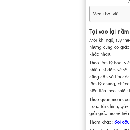
Menu bài viết
Tại sao lại nằm
Mỗi khi ngủ, tùy th
nhưng cũng có giấc 
khác nhau.
Theo tâm lý học, vi
nhiều thì đêm về sẽ 
cũng cần và tìm các
tâm lý chung, chúng 
hiện tiền theo nhiều
Theo quan niệm của 
trong tài chính, gây
giải giấc mơ về tiề
Tham khảo:
Soi cầu