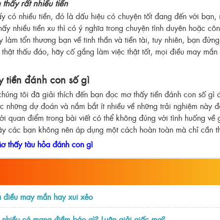
thấy rất nhiều tiền
y có nhiều tiền, đó là dấu hiệu có chuyện tốt đang đến với bạn,
hấy nhiều tiền xu thì có ý nghĩa trong chuyện tình duyên hoặc cô
ày làm tổn thương bạn về tinh thần và tiền tài, tuy nhiên, bạn đừn
 thật thấu đáo, hãy cố gắng làm việc thật tốt, mọi điều may mắn
y tiền đánh con số gì
chúng tôi đã giải thích đến bạn đọc mơ thấy tiền đánh con số gì
c những dự đoán và nắm bắt ít nhiều về những trải nghiệm này 
ới quan điểm trong bài viết có thể không đúng với tình huống về
vậy các bạn không nên áp dụng một cách hoàn toàn mà chỉ cần 
ơ thấy tàu hỏa đánh con gì
à điều may mắn hay xui xẻo
 nhiều cá mang điềm báo gì? Luận giải giấc mơ?