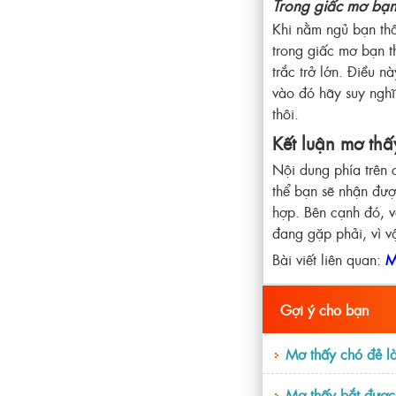
Trong giấc mơ bạn 
Khi nằm ngủ bạn thấ
trong giấc mơ bạn t
trắc trở lớn. Điều n
vào đó hãy suy nghĩ
thôi.
Kết luận mơ thấ
Nội dung phía trên 
thể bạn sẽ nhận đượ
hợp. Bên cạnh đó, v
đang gặp phải, vì 
Bài viết liên quan:
M
Gợi ý cho bạn
Mơ thấy chó đẻ l
Mơ thấy bắt được