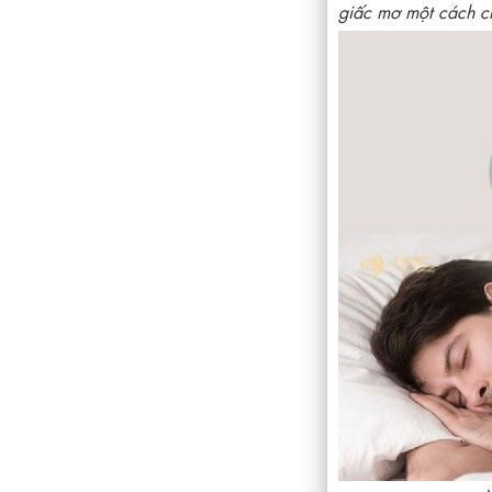
giấc mơ một cách chi