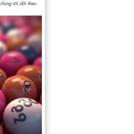
chúng tôi dõi theo