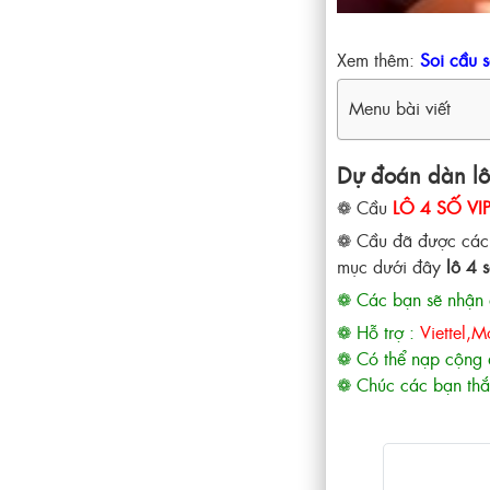
Xem thêm:
Soi cầu 
Menu bài viết
Dự đoán dàn lô
❁ Cầu
LÔ 4 SỐ VI
❁ Cầu đã được các c
mục dưới đây
lô 4 s
❁ Các bạn sẽ nhận 
❁ Hỗ trợ :
Viettel,
❁ Có thể nạp cộng 
❁ Chúc các bạn thắ