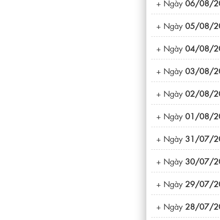
+ Ngày
06/08/
+ Ngày
05/08/
+ Ngày
04/08/
+ Ngày
03/08/
+ Ngày
02/08/
+ Ngày
01/08/
+ Ngày
31/07/
+ Ngày
30/07/
+ Ngày
29/07/
+ Ngày
28/07/