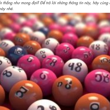
n thắng như mong đợi? Để trả lời những thông tin này, hãy cùng 
này nhé.