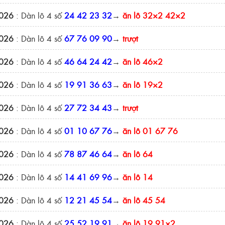
2026
: Dàn lô 4 số
24 42 23 32
→
ăn lô 32×2 42×2
2026
: Dàn lô 4 số
67 76 09 90
→
trượt
2026
: Dàn lô 4 số
46 64 24 42
→
ăn lô 46×2
2026
: Dàn lô 4 số
19 91 36 63
→
ăn lô 19×2
2026
: Dàn lô 4 số
27 72 34 43
→
trượt
2026
: Dàn lô 4 số
01 10 67 76
→
ăn lô 01 67 76
2026
: Dàn lô 4 số
78 87 46 64
→
ăn lô 64
2026
: Dàn lô 4 số
14 41 69 96
→
ăn lô 14
2026
: Dàn lô 4 số
12 21 45 54
→
ăn lô 45 54
2026
: Dàn lô 4 số
25 52 19 91
→
ăn lô 19 91×2