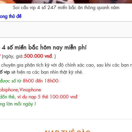
Soi cầu vip 4 số 247 miền bắc ăn thông quanh năm
song thủ đề
 4 số miền bắc hôm nay miễn phí
P
(ngày, giá:
5
00.000 vnđ
.
)
huyên gia phân tích kỹ với độ chính xác cao, sau khi các bạn 
ố vip
sẽ hiện ra các bạn nhìn thật kỹ nhé.
được số từ
8h00 đến 18h00
.
Mobiphone,Vinaphone
dồn thẻ,
ví dụ nạp 5 thẻ 100.000 vnđ
ng lớn mỗi ngày !