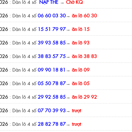
2026
: Dàn lô 4 số
NẠP THẺ
→
Chờ KQ
2026
: Dàn lô 4 số
06 60 03 30
→
ăn lô 60 30
2026
: Dàn lô 4 số
15 51 79 97
→
ăn lô 15
2026
: Dàn lô 4 số
39 93 58 85
→
ăn lô 93
2026
: Dàn lô 4 số
38 83 57 75
→
ăn lô 38 83
2026
: Dàn lô 4 số
09 90 18 81
→
ăn lô 09
2026
: Dàn lô 4 số
05 50 78 87
→
ăn lô 05
2026
: Dàn lô 4 số
29 92 58 85
→
ăn lô 29 92
2026
: Dàn lô 4 số
07 70 39 93
→
trượt
2026
: Dàn lô 4 số
28 82 78 87
→
trượt