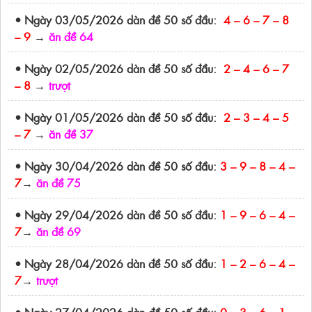
• Ngày 03/05/2026 dàn đề 50 số đầu:
4 – 6 – 7 – 8
– 9
→
ăn đề 64
• Ngày 02/05/2026 dàn đề 50 số đầu:
2 – 4 – 6 – 7
– 8
→
trượt
• Ngày 01/05/2026 dàn đề 50 số đầu:
2 – 3 – 4 – 5
– 7
→
ăn đề 37
• Ngày 30/04/2026 dàn đề 50 số đầu:
3 – 9 – 8 – 4 –
7
→
ăn đề 75
• Ngày 29/04/2026 dàn đề 50 số đầu:
1 – 9 – 6 – 4 –
7
→
ăn đề 69
• Ngày 28/04/2026 dàn đề 50 số đầu:
1 – 2 – 6 – 4 –
7
→
trượt