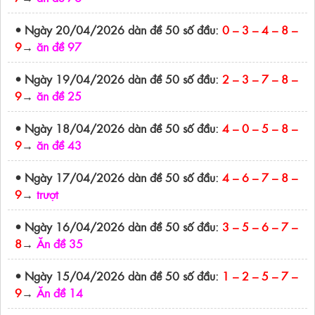
• Ngày 20/04/2026 dàn đề 50 số đầu:
0 – 3 – 4 – 8 –
9
→
ăn đề 97
• Ngày 19/04/2026 dàn đề 50 số đầu:
2 – 3 – 7 – 8 –
9
→
ăn đề 25
• Ngày 18/04/2026 dàn đề 50 số đầu:
4 – 0 – 5 – 8 –
9
→
ăn đề 43
• Ngày 17/04/2026 dàn đề 50 số đầu:
4 – 6 – 7 – 8 –
9
→
trượt
• Ngày 16/04/2026 dàn đề 50 số đầu:
3 – 5 – 6 – 7 –
8
→
Ăn đề 35
• Ngày 15/04/2026 dàn đề 50 số đầu:
1 – 2 – 5 – 7 –
9
→
Ăn đề 14