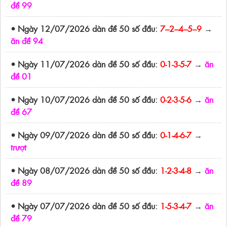
đề 99
• Ngày 12/07/2026 dàn đề 50 số đầu:
7–2–4–5–9
→
ăn đề 94
• Ngày 11/07/2026 dàn đề 50 số đầu:
0-1-3-5-7
→
ăn
đề 01
• Ngày 10/07/2026 dàn đề 50 số đầu:
0-2-3-5-6
→
ăn
đề 67
• Ngày 09/07/2026 dàn đề 50 số đầu:
0-1-4-6-7
→
trượt
• Ngày 08/07/2026 dàn đề 50 số đầu:
1-2-3-4-8
→
ăn
đề 89
• Ngày 07/07/2026 dàn đề 50 số đầu:
1-5-3-4-7
→
ăn
đề 79