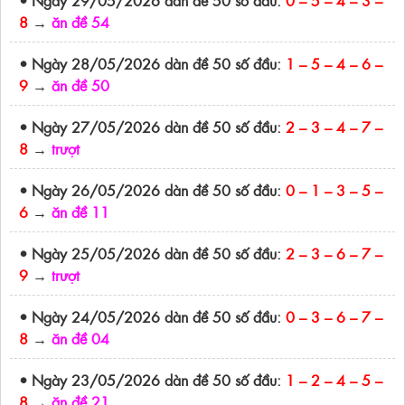
• Ngày 29/05/2026 dàn đề 50 số đầu:
0 – 5 – 4 – 3 –
8
→
ăn đề 54
• Ngày 28/05/2026 dàn đề 50 số đầu:
1 – 5 – 4 – 6 –
9
→
ăn đề 50
• Ngày 27/05/2026 dàn đề 50 số đầu:
2 – 3 – 4 – 7 –
8
→
trượt
• Ngày 26/05/2026 dàn đề 50 số đầu:
0 – 1 – 3 – 5 –
6
→
ăn đề 11
• Ngày 25/05/2026 dàn đề 50 số đầu:
2 – 3 – 6 – 7 –
9
→
trượt
• Ngày 24/05/2026 dàn đề 50 số đầu:
0 – 3 – 6 – 7 –
8
→
ăn đề 04
• Ngày 23/05/2026 dàn đề 50 số đầu:
1 – 2 – 4 – 5 –
8
→
ăn đề 21