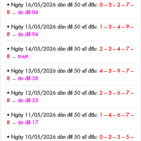
• Ngày 16/05/2026 dàn đề 50 số đầu:
0 – 3 – 2 – 7 –
8
→
ăn đề 04
• Ngày 15/05/2026 dàn đề 50 số đầu:
1 – 3 – 4 – 9 –
8
→
ăn đề 94
• Ngày 14/05/2026 dàn đề 50 số đầu:
2 – 3 – 4 – 7 –
8
→
trượt
• Ngày 13/05/2026 dàn đề 50 số đầu:
4 – 3 – 9 – 7 –
8
→
ăn đề 38
• Ngày 12/05/2026 dàn đề 50 số đầu:
2 – 3 – 6 – 7 –
8
→
ăn đề 33
• Ngày 11/05/2026 dàn đề 50 số đầu:
1 – 4 – 6 – 7 –
8
→
ăn đề 17
• Ngày 10/05/2026 dàn đề 50 số đầu:
0 – 2 – 3 – 5 –