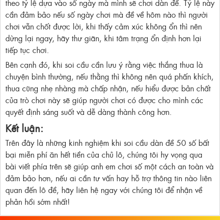
theo tỷ lệ dựa vào số ngày mà mình sẽ chơi dàn đề. Tỷ lệ này
cần đảm bảo nếu số ngày chơi mà đề về hôm nào thì người
chơi vẫn chốt được lời, khi thấy cảm xúc không ổn thì nên
dừng lại ngay, hãy thư giãn, khi tâm trạng ổn định hơn lại
tiếp tục chơi.
Bên cạnh đó, khi soi cầu cần lưu ý rằng việc thắng thua là
chuyện bình thường, nếu thằng thì không nên quá phấn khích,
thua cũng nhẹ nhàng mà chấp nhận, nếu hiểu được bản chất
của trò chơi này sẽ giúp người chơi có được cho mình các
quyết định sáng suốt và dễ dàng thành công hơn.
Kết luận:
Trên đây là những kinh nghiệm khi soi cầu dàn đề 50 số bất
bại miễn phí ăn hết tiền của chủ lô, chúng tôi hy vọng qua
bài viết phía trên sẽ giúp anh em chơi số một cách an toàn và
đảm bảo hơn, nếu ai cần tư vấn hay hỗ trợ thông tin nào liên
quan đến lô đề, hãy liên hệ ngay với chúng tôi để nhận về
phản hồi sớm nhất!