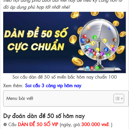
đó áp dụng phù hợp tốt nhất nhé!
Soi cầu dàn đề 50 số miền bắc hôm nay chuẩn 100
Xem thêm:
Soi cầu 3 càng vip hôm nay
Menu bài viết
Dự đoán dàn đề 50 số hôm nay
❁ Cầu
DÀN ĐỀ 50 SỐ VIP
(ngày, giá:
3
00.000 vnđ
.
)