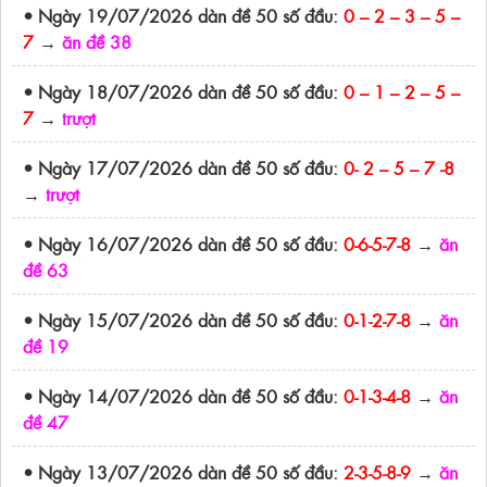
• Ngày 19/07/2026 dàn đề 50 số đầu:
0 – 2 – 3 – 5 –
7
→
ăn đề 38
• Ngày 18/07/2026 dàn đề 50 số đầu:
0 – 1 – 2 – 5 –
7
→
trượt
• Ngày 17/07/2026 dàn đề 50 số đầu:
0- 2 – 5 – 7 -8
→
trượt
• Ngày 16/07/2026 dàn đề 50 số đầu:
0-6-5-7-8
→
ăn
đề 63
• Ngày 15/07/2026 dàn đề 50 số đầu:
0-1-2-7-8
→
ăn
đề 19
• Ngày 14/07/2026 dàn đề 50 số đầu:
0-1-3-4-8
→
ăn
đề 47
• Ngày 13/07/2026 dàn đề 50 số đầu:
2-3-5-8-9
→
ăn