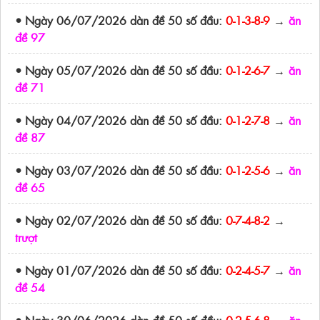
• Ngày 06/07/2026 dàn đề 50 số đầu:
0-1-3-8-9
→
ăn
đề 97
• Ngày 05/07/2026 dàn đề 50 số đầu:
0-1-2-6-7
→
ăn
đề 71
• Ngày 04/07/2026 dàn đề 50 số đầu:
0-1-2-7-8
→
ăn
đề 87
• Ngày 03/07/2026 dàn đề 50 số đầu:
0-1-2-5-6
→
ăn
đề 65
• Ngày 02/07/2026 dàn đề 50 số đầu:
0-7-4-8-2
→
trượt
• Ngày 01/07/2026 dàn đề 50 số đầu:
0-2-4-5-7
→
ăn
đề 54