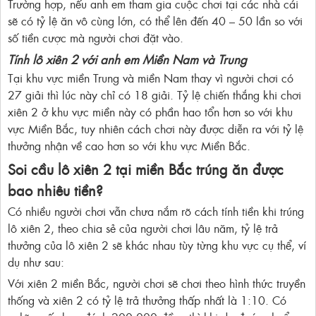
Trường hợp, nếu anh em tham gia cuộc chơi tại các nhà cái
sẽ có tỷ lệ ăn vô cùng lớn, có thể lên đến 40 – 50 lần so với
số tiền cược mà người chơi đặt vào.
Tính lô xiên 2 với anh em Miền Nam và Trung
Tại khu vực miền Trung và miền Nam thay vì người chơi có
27 giải thì lúc này chỉ có 18 giải. Tỷ lệ chiến thắng khi chơi
xiên 2 ở khu vực miền này có phần hao tổn hơn so với khu
vực Miền Bắc, tuy nhiên cách chơi này được diễn ra với tỷ lệ
thưởng nhận về cao hơn so với khu vực Miền Bắc.
Soi cầu lô xiên 2 tại miền Bắc trúng ăn được
bao nhiêu tiền?
Có nhiều người chơi vẫn chưa nắm rõ cách tính tiền khi trúng
lô xiên 2, theo chia sẻ của người chơi lâu năm, tỷ lệ trả
thưởng của lô xiên 2 sẽ khác nhau tùy từng khu vực cụ thể, ví
dụ như sau:
Với xiên 2 miền Bắc, người chơi sẽ chơi theo hình thức truyền
thống và xiên 2 có tỷ lệ trả thưởng thấp nhất là 1:10. Có