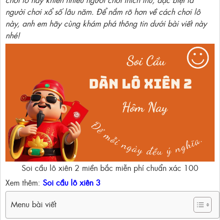
người chơi xổ số lâu năm. Để nắm rõ hơn về cách chơi lô
này, anh em hãy cùng khám phá thông tin dưới bài viết này
nhé!
Soi cầu lô xiên 2 miền bắc miễn phí chuẩn xác 100
Xem thêm:
Soi cầu lô xiên 3
Menu bài viết