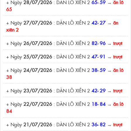
+ Ngày
28/07/2026
: DÀN LÔ XIÊN 2
65- 59
→
ăn lô
65
+ Ngày
27/07/2026
: DÀN LÔ XIÊN 2
42- 27
→
ăn
xiên 2
+ Ngày
26/07/2026
: DÀN LÔ XIÊN 2
82- 96
→
trượt
+ Ngày
25/07/2026
: DÀN LÔ XIÊN 2
47- 91
→
trượt
+ Ngày
24/07/2026
: DÀN LÔ XIÊN 2
38- 59
→
ăn lô
38
+ Ngày
23/07/2026
: DÀN LÔ XIÊN 2
42- 29
→
trượt
+ Ngày
22/07/2026
: DÀN LÔ XIÊN 2
18- 84
→
ăn lô
84
+ Ngày
21/07/2026
: DÀN LÔ XIÊN 2
36- 82
→
trượt