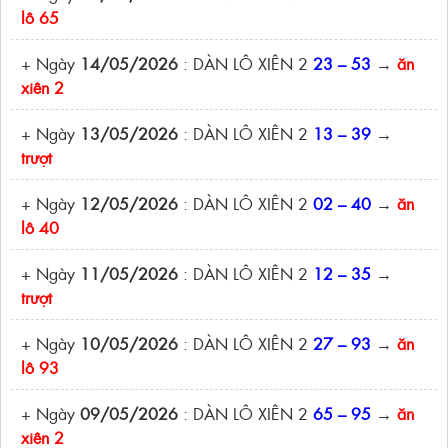
lô 65
+ Ngày
14/05/2026
: DÀN LÔ XIÊN 2
23 – 53
→
ăn
xiên 2
+ Ngày
13/05/2026
: DÀN LÔ XIÊN 2
13 – 39
→
trượt
+ Ngày
12/05/2026
: DÀN LÔ XIÊN 2
02 – 40
→
ăn
lô 40
+ Ngày
11/05/2026
: DÀN LÔ XIÊN 2
12 – 35
→
trượt
+ Ngày
10/05/2026
: DÀN LÔ XIÊN 2
27 – 93
→
ăn
lô 93
+ Ngày
09/05/2026
: DÀN LÔ XIÊN 2
65 – 95
→
ăn
xiên 2