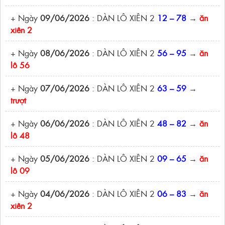
+ Ngày
09/06/2026
: DÀN LÔ XIÊN 2
12 – 78
→
ăn
xiên 2
+ Ngày
08/06/2026
: DÀN LÔ XIÊN 2
56 – 95
→
ăn
lô 56
+ Ngày
07/06/2026
: DÀN LÔ XIÊN 2
63 – 59
→
trượt
+ Ngày
06/06/2026
: DÀN LÔ XIÊN 2
48 – 82
→
ăn
lô 48
+ Ngày
05/06/2026
: DÀN LÔ XIÊN 2
09 – 65
→
ăn
lô 09
+ Ngày
04/06/2026
: DÀN LÔ XIÊN 2
06 – 83
→
ăn
xiên 2