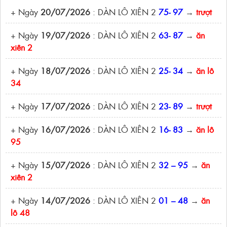
+ Ngày
20/07/2026
: DÀN LÔ XIÊN 2
75- 97
→
trượt
+ Ngày
19/07/2026
: DÀN LÔ XIÊN 2
63- 87
→
ăn
xiên 2
+ Ngày
18/07/2026
: DÀN LÔ XIÊN 2
25- 34
→
ăn lô
34
+ Ngày
17/07/2026
: DÀN LÔ XIÊN 2
23- 89
→
trượt
+ Ngày
16/07/2026
: DÀN LÔ XIÊN 2
16- 83
→
ăn lô
95
+ Ngày
15/07/2026
: DÀN LÔ XIÊN 2
32 – 95
→
ăn
xiên 2
+ Ngày
14/07/2026
: DÀN LÔ XIÊN 2
01 – 48
→
ăn
lô 48