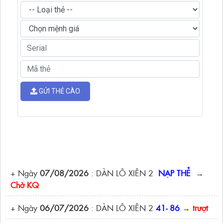
+ Ngày
07/08/2026
: DÀN LÔ XIÊN 2
NẠP THẺ
→
Chờ KQ
+ Ngày
06/07/2026
: DÀN LÔ XIÊN 2
41- 86
→
trượt